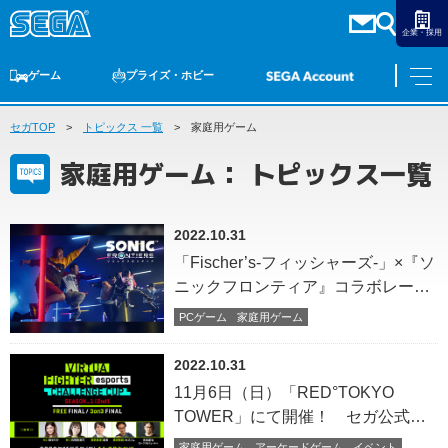
企業・採用
ゲーム
プライズ・ホビー
セガTOP
ゲームTOP
トピックス 一覧
家庭用ゲーム
PCゲーム
家庭用ゲーム
スマホゲーム
セガ ラッキーくじ
アーケードゲーム
プライズ
トイ
S-FIRE
セガ ラッキーくじ
物販
オンライン
ゲーム
家庭用ゲーム： トピックス一覧
ゲームTOP
プライズ・ホビー
家庭用ゲーム
プライズ
2022.10.31
アニメ
PCゲーム
「Fischer’s-フィッシャーズ-」×『ソ
トイ
スマホゲーム
ニックフロンティア』コラボレー
ダーツ
S-FIRE
ション決定！
PCゲーム
家庭用ゲーム
アーケードゲーム
セガ ラッキーくじ
トピックス
2022.10.31
セガ ラッキーくじ
オンライン
11月6日（日）「RED°TOKYO
物販
TOWER」にて開催！ セガ公式
「VIRTUA FIGHTER esports
家庭用ゲーム
アーケードゲーム
イベント