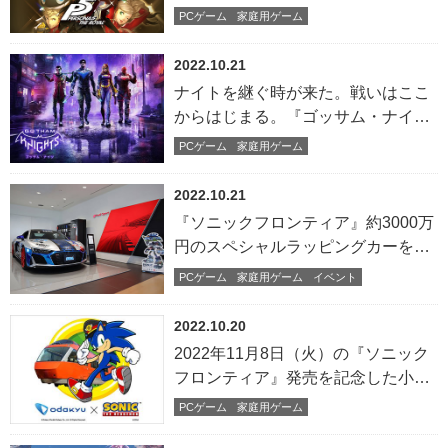
PCゲーム
家庭用ゲーム
2022.10.21
ナイトを継ぐ時が来た。戦いはここ
からはじまる。『ゴッサム・ナイ
ツ』本日発売
PCゲーム
家庭用ゲーム
2022.10.21
『ソニックフロンティア』約3000万
円のスペシャルラッピングカーを制
作！
PCゲーム
家庭用ゲーム
イベント
2022.10.20
2022年11月8日（火）の『ソニック
フロンティア』発売を記念した小田
急電鉄とのコラボキャンペーンが本
PCゲーム
家庭用ゲーム
日10月20日（木）より開催！