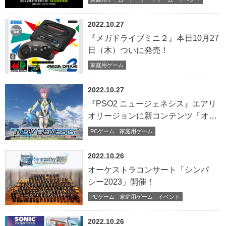
CHALLENGE CUP
SEASON_1【2nd】FREE FINAL／
2022.10.27
3on3 FINAL」
『メガドライブミニ２』本日10月27
日（木）ついに発売！
家庭用ゲーム
2022.10.27
『PSO2 ニュージェネシス』エアリ
オリージョンに新コンテンツ「オー
ディナルタワー」追加！リバイバル
PCゲーム
家庭用ゲーム
スクラッチやハロウィンキャンペー
ンも
2022.10.26
オーケストラコンサート「シンパ
シー2023」開催！
PCゲーム
家庭用ゲーム
イベント
2022.10.26