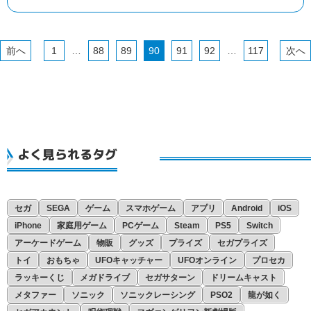
11月
11月
10月
9月
8月
7月
6月
5月
4月
3月
2月
1月
10月
9月
8月
7月
6月
5月
4月
3月
2月
1月
1
…
88
89
90
91
92
…
117
9月
8月
7月
6月
5月
4月
3月
2月
1月
8月
7月
6月
5月
4月
3月
2月
1月
7月
6月
5月
4月
3月
2月
1月
6月
5月
4月
3月
2月
1月
よく見られるタグ
4月
4月
3月
2月
1月
3月
2月
1月
2月
1月
セガ
SEGA
ゲーム
スマホゲーム
アプリ
Android
iOS
1月
iPhone
家庭用ゲーム
PCゲーム
Steam
PS5
Switch
アーケードゲーム
物販
グッズ
プライズ
セガプライズ
トイ
おもちゃ
UFOキャッチャー
UFOオンライン
プロセカ
ラッキーくじ
メガドライブ
セガサターン
ドリームキャスト
メタファー
ソニック
ソニックレーシング
PSO2
龍が如く