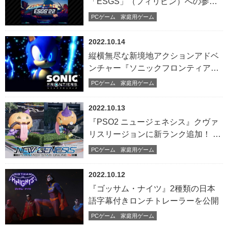
「ESGS」（フィリピン）への参加
を決定
PCゲーム
家庭用ゲーム
2022.10.14
縦横無尽な新境地アクションアドベ
ンチャー『ソニックフロンティア』
最新動画「スポットライト#2」を本
PCゲーム
家庭用ゲーム
日公開！
2022.10.13
『PSO2 ニュージェネシス』クヴァ
リスリージョンに新ランク追加！ 新
SGスクラッチも登場
PCゲーム
家庭用ゲーム
2022.10.12
『ゴッサム・ナイツ』2種類の日本
語字幕付きロンチトレーラーを公開
PCゲーム
家庭用ゲーム