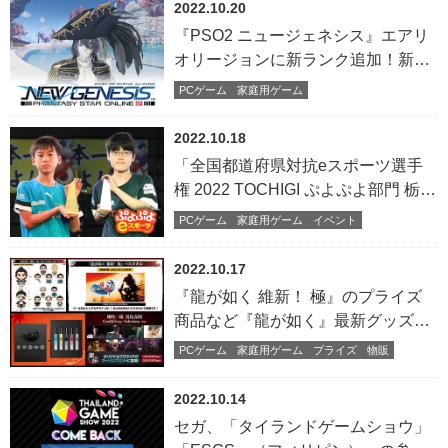
2022.10.20
『PSO2 ニュージェネシス』エアリ
オリージョンに新ランク追加！新AC
スクラッチも登場
PCゲーム
家庭用ゲーム
2022.10.18
「全国都道府県対抗eスポーツ選手
権 2022 TOCHIGI ぷよぷよ部門 栃木
本大会」結果のお知らせ
PCゲーム
家庭用ゲーム
イベント
2022.10.17
『龍が如く 維新！ 極』のプライズ
商品など『龍が如く』最新グッズを
発表！
PCゲーム
家庭用ゲーム
プライズ
物販
2022.10.14
セガ、「タイランドゲームショウ」