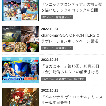
『ソニックフロンティア』の前日譚
を描いたデジタルコミックを公開！
PCゲーム
家庭用ゲーム
2022.10.24
chano-ma×SONIC FRONTIERS コ
ラボレーションキャンペーン開催決
定！
PCゲーム
家庭用ゲーム
2022.10.24
「セガにゅー」第16回、10月28日
（金）配信 タレントの前田まはるさ
んと、お笑い芸人のムラムラタムラ
PCゲーム
家庭用ゲーム
配信番組
さんをゲストに 『ソニックフロン
ティア』＆『ゴッサム・ナイツ』を
2022.10.21
特集！
『ペルソナ５ ザ・ロイヤル』リマス
ター版本日発売！