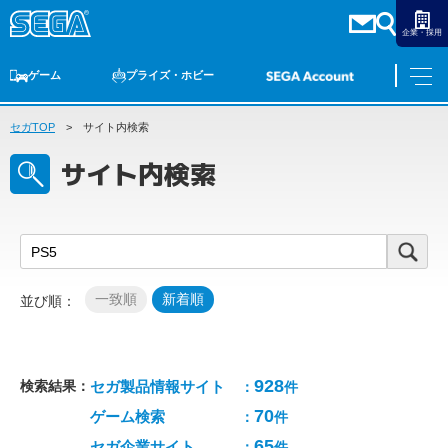
企業・採用
ゲーム
プライズ・ホビー
セガTOP
ゲームTOP
サイト内検索
家庭用ゲーム
PCゲーム
スマホゲーム
セガ ラッキーくじ
アーケードゲーム
プライズ
トイ
S-FIRE
セガ ラッキーくじ
物販
オンライン
ゲーム
サイト内検索
ゲームTOP
プライズ・ホビー
家庭用ゲーム
プライズ
アニメ
PCゲーム
トイ
スマホゲーム
ダーツ
S-FIRE
アーケードゲーム
セガ ラッキーくじ
トピックス
セガ ラッキーくじ
オンライン
928
検索結果：
セガ製品情報サイト
：
件
物販
70
ゲーム検索
：
件
65
セガ企業サイト
：
件