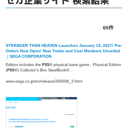
セガ企業サイト 検索結果
65件
STRANGER THAN HEAVEN Launches January 15, 2027! Pre-
Orders Now Open! New Trailer and Cast Members Unveiled
｜SEGA CORPORATION
Edition includes the
PS5
® physical base game...Physical Edition
(
PS5
®) Collector's Box SteelBook®...
www.sega.co.jp/en/release/260608_3.html