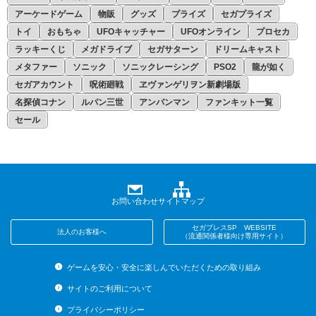
アーケードゲーム
物販
グッズ
プライズ
セガプライズ
トイ
おもちゃ
UFOキャッチャー
UFOオンライン
プロセカ
ラッキーくじ
メガドライブ
セガサターン
ドリームキャスト
メタファー
ソニック
ソニックレーシング
PSO2
龍が如く
セガアカウント
呪術廻戦
ヱヴァンゲリヲン新劇場版
名探偵コナン
ルパン三世
アンパンマン
ファンキット一覧
セール
お問い合わせ
サイトマップ
セガプレスSP WEBSITE
法人のお客様へ
（流通関係者様向け専用サイト）
ゲームを安心・安全に楽しんでいただくための取り組み
サイトのご利用について
プライバシーポリシー