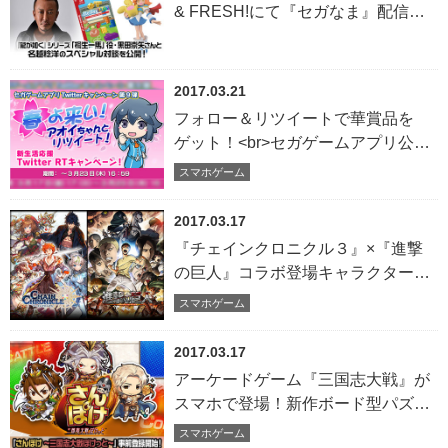
& FRESH!にて『セガなま』配信！
特別企画として『龍が如く』シリー
ズ「桐生一馬」役・黒田崇矢さんと
『龍が如く』シリーズ総合監督・名
2017.03.21
越稔洋のスペシャル対談を公開！ 視
フォロー＆リツイートで華賞品を
聴者プレゼントでは話題のNintendo
ゲット！<br>セガゲームアプリ公式
Switch™を含め豪華賞品をプレゼン
Twitter“新生活応援リツイートキャン
スマホゲーム
ト！
ペーン”開催中！
2017.03.17
『チェインクロニクル３』×『進撃
の巨人』コラボ登場キャラクターを
公開！<br>SSR「ミカサ・アッカー
スマホゲーム
マン」が手に入るキャンペーンの開
催や、エレン役の声優・梶裕貴さん
2017.03.17
が「チェンクロ」を楽しむ特別な
アーケードゲーム『三国志大戦』が
PV を公開
スマホで登場！新作ボード型パズル
RPG『さんぽけ ～三国志大戦ぽけっ
スマホゲーム