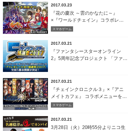
2017.03.23
『花の慶次 ～雲のかなたに～』
×『ワールドチェイン』コラボレー
ション開始！<br>コラボストーリー
スマホゲーム
をクリアするだけで SR「前田慶
次」をプレゼント
2017.03.21
『ファンタシースターオンライン
2』5周年記念プロジェクト 「ファン
タシースター感謝祭2017」の全国5
都市での開催が決定！ 最強のアーク
スを決定する公式全国大会「アーク
2017.03.21
スバトルトーナメント」も同時開
『チェインクロニクル３』×『アニ
催！
メイトカフェ』 コラボメニューを公
開！人気キャラクターの限定グッズ
スマホゲーム
情報も
2017.03.21
3月28日（火）20時55分よりニコ生