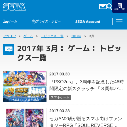
企業・採用
ゲーム
プライズ・ホビー
セガTOP
ゲームTOP
ゲーム
家庭用ゲーム
トピックス 一覧
PCゲーム
2017年
スマホゲーム
セガ ラッキーくじ
3月
アーケードゲーム
プライズ
トイ
S-FIRE
セガ ラッキーくじ
物販
オンライン
ゲーム
2017年 3月： ゲーム： トピッ
ゲームTOP
クス一覧
プライズ・ホビー
家庭用ゲーム
プライズ
アニメ
PCゲーム
2017.03.30
トイ
スマホゲーム
『PSO2es』、3周年を記念した48時
ダーツ
S-FIRE
間限定の新スクラッチ 「３周年バー
アーケードゲーム
スデー・カーニバル」を配信！ さら
セガ ラッキーくじ
スマホゲーム
トピックス
に、３周年記念キャンペーン情報や
セガ ラッキーくじ
オンライン
4コマ「うえぽの！」最新話も公
2017.03.28
開！
物販
セガAM2研が贈るスマホ向けファン
タジーRPG『SOUL REVERSE