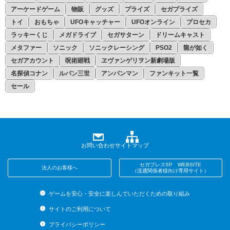
アーケードゲーム
物販
グッズ
プライズ
セガプライズ
4月
トイ
おもちゃ
UFOキャッチャー
UFOオンライン
プロセカ
3月
ラッキーくじ
メガドライブ
セガサターン
ドリームキャスト
メタファー
ソニック
ソニックレーシング
PSO2
龍が如く
2月
セガアカウント
呪術廻戦
ヱヴァンゲリヲン新劇場版
1月
名探偵コナン
ルパン三世
アンパンマン
ファンキット一覧
セール
お問い合わせ
サイトマップ
セガプレスSP WEBSITE
法人のお客様へ
（流通関係者様向け専用サイト）
ゲームを安心・安全に楽しんでいただくための取り組み
サイトのご利用について
プライバシーポリシー