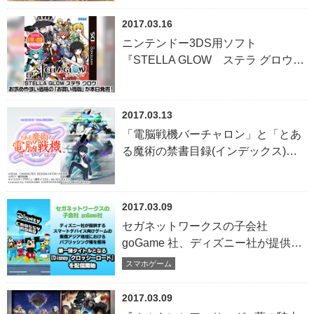
と～』 事前登録開始！！
2017.03.16
ニンテンドー3DS用ソフト
『STELLA GLOW ステラ グロウ』
お求めやすい価格の「お買い得版」
が本日発売！
2017.03.13
「電脳戦機バーチャロン」と「とあ
る魔術の禁書目録(インデックス)」
が奇跡のコラボレーション！ 対戦型
バトルアクションゲーム 『電脳戦機
バーチャロン×とある魔術の禁書目
2017.03.09
録(インデックス) とある魔術の電
セガネットワークスの子会社
脳戦機(バーチャロン)』が2018年発
goGame 社、ディズニー社が提供す
売決定！
るスマートデバイス向けゲームの 東
スマホゲーム
南アジア地域におけるパブリッシン
グ権を獲得 ～第一弾タイトルとなる
2017.03.09
『Disney クロッシーロード』を配信