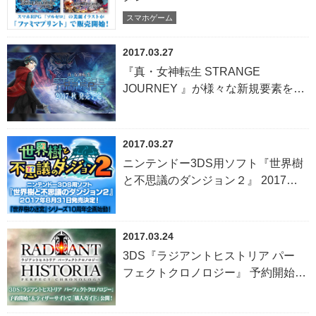
ZERO』<br>メインビジュアルや英
スマホゲーム
霊の美麗なイラストを「ファミマプ
リント」で販売開始！
2017.03.27
『真・女神転生 STRANGE
JOURNEY 』が様々な新規要素を加
え3DSに登場！<br>シリーズ25周年
を記念して、『真・女神転生Ⅳ
FINAL』ディスカウントキャンペー
2017.03.27
ンがスタート！
ニンテンドー3DS用ソフト『世界樹
と不思議のダンジョン２』 2017年8
月31日発売決定！ 『世界樹の迷宮』
シリーズ10周年企画始動！
2017.03.24
3DS『ラジアントヒストリア パー
フェクトクロノロジー』 予約開始！
＆ ティザーサイトで「購入ガイド」
公開！