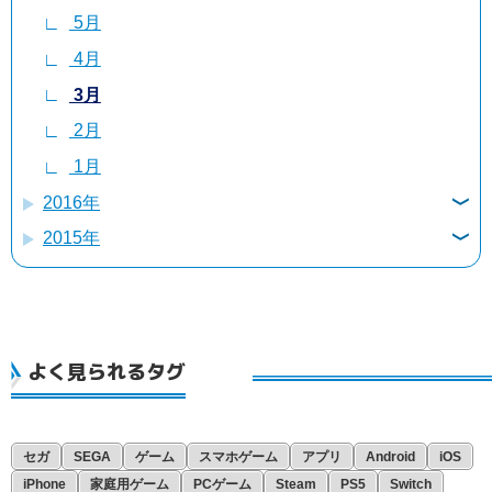
5月
4月
3月
2月
1月
4月
3月
2月
1月
3月
2月
1月
2月
1月
1月
2016年
2015年
12月
12月
11月
11月
10月
10月
9月
よく見られるタグ
9月
8月
7月
6月
セガ
SEGA
ゲーム
スマホゲーム
アプリ
Android
iOS
iPhone
家庭用ゲーム
PCゲーム
Steam
PS5
Switch
5月