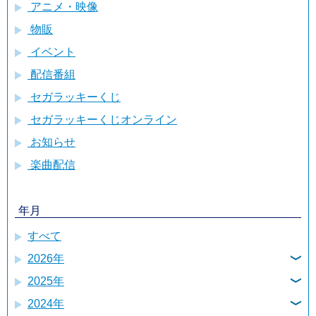
アニメ・映像
物販
イベント
配信番組
セガラッキーくじ
セガラッキーくじオンライン
お知らせ
楽曲配信
年月
すべて
2026年
2025年
8月
2024年
12月
7月