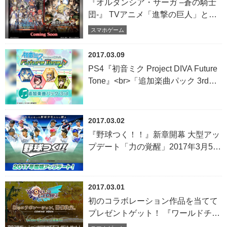
『オルタンシア・サーガ –蒼の騎士
開始～
団-』 TVアニメ「進撃の巨人」との
コラボレーションイベント開催が決
スマホゲーム
定！3月21日（火）の第22回“オルタ
ンシア国営放送”で最新情報を発表
2017.03.09
PS4『初音ミク Project DIVA Future
Tone』<br>「追加楽曲パック 3rd」
がPlayStation&reg;Storeにて本日配
信！
2017.03.02
『野球つく！！』新章開幕 大型アッ
プデート「力の覚醒」2017年3月5日
（日）実施！
2017.03.01
初のコラボレーション作品を当てて
プレゼントゲット！ 『ワールドチェ
イン』で Twitter キャンペーンを開催