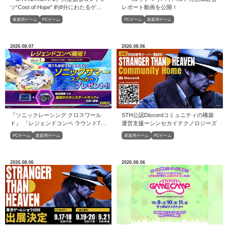
ツ“Cost of Hope” 約8分にわたるゲー
レポート動画を公開！
ムプレイトレーラーが公開
家庭用ゲーム
PCゲーム
PCゲーム
家庭用ゲーム
2026.08.07
2026.08.06
『ソニックレーシング クロスワール
STH公認Discordコミュニティの構築
ド』 「レジェンドコンペ ラウンド7」
運営⽀援ーシンセカイテクノロジーズ
開催！
PCゲーム
家庭用ゲーム
家庭用ゲーム
PCゲーム
2026.08.06
2026.08.06