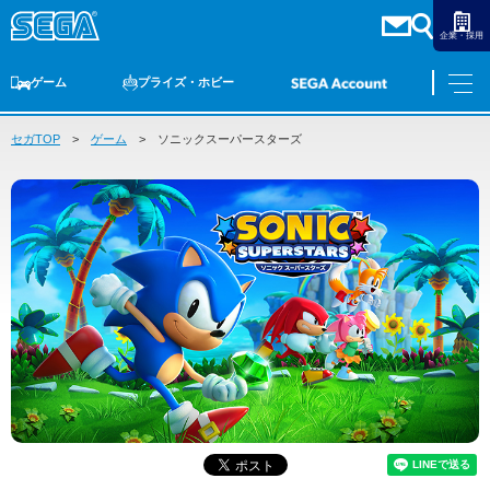
企業・採用
ゲーム
プライズ・ホビー
セガTOP
ゲームTOP
ゲーム
家庭用ゲーム
ソニックスーパースターズ
PCゲーム
スマホゲーム
セガ ラッキーくじ
アーケードゲーム
プライズ
トイ
S-FIRE
セガ ラッキーくじ
物販
オンライン
ゲーム
ゲームTOP
プライズ・ホビー
家庭用ゲーム
プライズ
アニメ
PCゲーム
トイ
スマホゲーム
ダーツ
S-FIRE
アーケードゲーム
セガ ラッキーくじ
トピックス
セガ ラッキーくじ
オンライン
物販