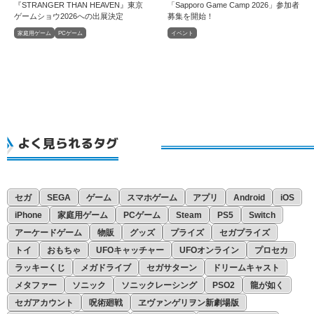
『STRANGER THAN HEAVEN』東京
「Sapporo Game Camp 2026」参加者
ゲームショウ2026への出展決定
募集を開始！
家庭用ゲーム
PCゲーム
イベント
よく見られるタグ
セガ
SEGA
ゲーム
スマホゲーム
アプリ
Android
iOS
iPhone
家庭用ゲーム
PCゲーム
Steam
PS5
Switch
アーケードゲーム
物販
グッズ
プライズ
セガプライズ
トイ
おもちゃ
UFOキャッチャー
UFOオンライン
プロセカ
ラッキーくじ
メガドライブ
セガサターン
ドリームキャスト
メタファー
ソニック
ソニックレーシング
PSO2
龍が如く
セガアカウント
呪術廻戦
ヱヴァンゲリヲン新劇場版