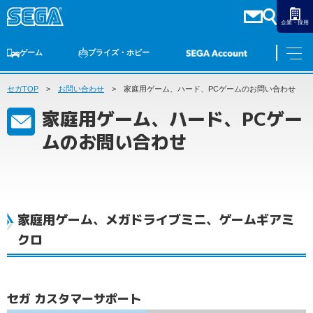
企業・採用
ゲーム
プライズ・ホビー
セガTOP
ゲームTOP
お問い合わせ
家庭用ゲーム
家庭用ゲーム、ハード、PCゲームのお問い合わせ
PCゲーム
スマホゲーム
セガ ラッキーくじ
アーケードゲーム
プライズ
トイ
S-FIRE
セガ ラッキーくじ
物販
オンライン
ゲーム
家庭用ゲーム、ハード、PCゲー
ゲームTOP
ムのお問い合わせ
プライズ・ホビー
家庭用ゲーム
プライズ
アニメ
PCゲーム
トイ
スマホゲーム
ダーツ
S-FIRE
家庭用ゲーム、メガドライブミニ、ゲームギアミ
アーケードゲーム
セガ ラッキーくじ
クロ
トピックス
セガ ラッキーくじ
オンライン
物販
セガ カスタマーサポート