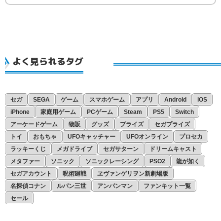
よく見られるタグ
セガ
SEGA
ゲーム
スマホゲーム
アプリ
Android
iOS
iPhone
家庭用ゲーム
PCゲーム
Steam
PS5
Switch
アーケードゲーム
物販
グッズ
プライズ
セガプライズ
トイ
おもちゃ
UFOキャッチャー
UFOオンライン
プロセカ
ラッキーくじ
メガドライブ
セガサターン
ドリームキャスト
メタファー
ソニック
ソニックレーシング
PSO2
龍が如く
セガアカウント
呪術廻戦
ヱヴァンゲリヲン新劇場版
名探偵コナン
ルパン三世
アンパンマン
ファンキット一覧
セール