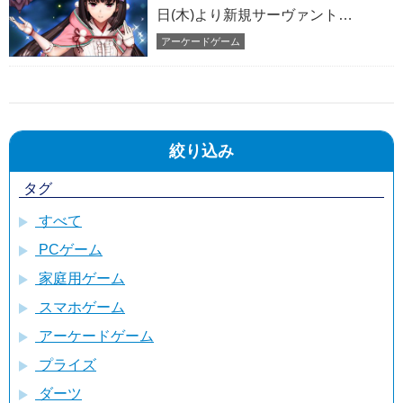
日(木)より新規サーヴァント
「★5(SSR)刑部姫(アサシン)」実装
アーケードゲーム
「半額10回召喚引換券」などがもら
える期間限定「Fate/Grand Order
Arcade ハロウィンキャンペーン
2022」開催!
絞り込み
タグ
すべて
PCゲーム
家庭用ゲーム
スマホゲーム
アーケードゲーム
プライズ
ダーツ