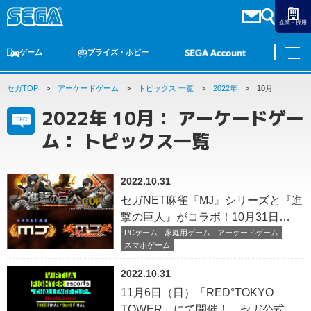
企業・採用
ゲーム
プライズ・ホビー
セガTOP
ゲームTOP
アーケードゲーム
家庭用ゲーム
PCゲーム
トピックス 一覧
スマホゲーム
セガ ラッキーくじ
2022年
アーケードゲーム
10月
プライズ
トイ
S-FIRE
セガ ラッキーくじ
物販
オンライン
ゲーム
2022年 10月： アーケードゲー
ゲームTOP
ム： トピックス一覧
プライズ・ホビー
家庭用ゲーム
プライズ
アニメ
PCゲーム
2022.10.31
トイ
スマホゲーム
セガNET麻雀『MJ』シリーズと『進
ダーツ
S-FIRE
撃の巨人』がコラボ！10月31日
アーケードゲーム
（月）より全国大会“進撃の巨人
PCゲーム
家庭用ゲーム
アーケードゲーム
セガ ラッキーくじ
トピックス
スマホゲーム
CUP”開催
セガ ラッキーくじ
オンライン
2022.10.31
物販
11月6日（日）「RED°TOKYO
TOWER」にて開催！ セガ公式