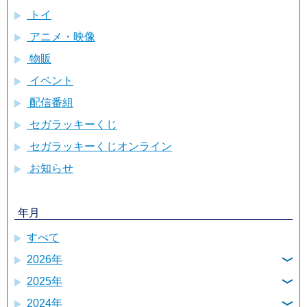
トイ
アニメ・映像
物販
イベント
配信番組
セガラッキーくじ
セガラッキーくじオンライン
お知らせ
年月
すべて
2026年
2025年
8月
2024年
12月
7月