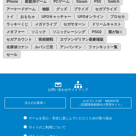
iPhone
家庭用ゲーム
PCゲーム
Steam
PS5
Switch
5月
4月
3月
2月
アーケードゲーム
物販
グッズ
プライズ
セガプライズ
4月
3月
2月
1月
トイ
おもちゃ
UFOキャッチャー
UFOオンライン
プロセカ
3月
2月
1月
ラッキーくじ
メガドライブ
セガサターン
ドリームキャスト
メタファー
ソニック
ソニックレーシング
PSO2
龍が如く
2月
1月
セガアカウント
呪術廻戦
ヱヴァンゲリヲン新劇場版
1月
名探偵コナン
ルパン三世
アンパンマン
ファンキット一覧
セール
お問い合わせ
サイトマップ
セガプレスSP WEBSITE
法人のお客様へ
（流通関係者様向け専用サイト）
ゲームを安心・安全に楽しんでいただくための取り組み
サイトのご利用について