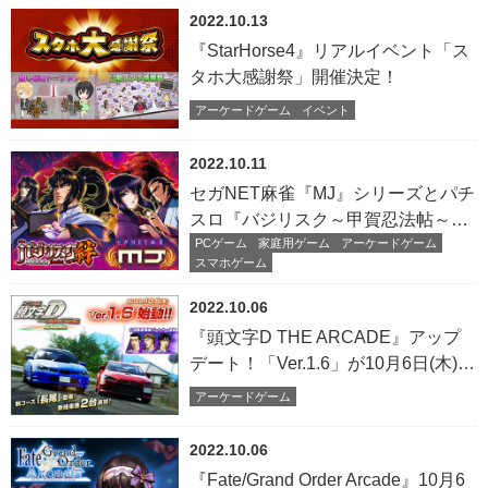
2022.10.13
『StarHorse4』リアルイベント「ス
タホ大感謝祭」開催決定！
アーケードゲーム
イベント
2022.10.11
セガNET麻雀『MJ』シリーズとパチ
スロ『バジリスク～甲賀忍法帖～
絆』がコラボ！全国大会“バジリスク
PCゲーム
家庭用ゲーム
アーケードゲーム
スマホゲーム
～甲賀忍法帖～絆CUP”開催
2022.10.06
『頭文字D THE ARCADE』アップ
デート！「Ver.1.6」が10月6日(木)よ
り全国稼働開始！
アーケードゲーム
2022.10.06
『Fate/Grand Order Arcade』10月6