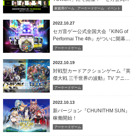
「VIRTUA FIGHTER esports
家庭用ゲーム
アーケードゲーム
イベント
CHALLENGE CUP
SEASON_1【2nd】FREE FINAL／
2022.10.27
3on3 FINAL」
セガ音ゲー公式全国大会『KING of
Performai The 4th』がついに開幕！
オンライン予選エントリー受付開
アーケードゲーム
始！
2022.10.19
対戦型カードアクションゲーム『英
傑大戦 三千世界の波動』TV アニメ
『ゴールデンカムイ』とのコラボイ
アーケードゲーム
ベントを本日より開始！『ゴールデ
ンカムイ』の人気キャラクターたち
2022.10.13
が英傑カードになって登場！
新バージョン『CHUNITHM SUN』
稼働開始！
アーケードゲーム