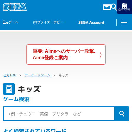
企業・採用
ゲーム
プライズ・ホビー
ゲームTOP
家庭用ゲーム
PCゲーム
スマホゲーム
セガ ラッキーくじ
アーケードゲーム
プライズ
トイ
S-FIRE
セガ ラッキーくじ
物販
オンライン
ゲーム
重要: Aimeへのサーバー攻撃,
ゲームTOP
プライズ・ホビー
Aime登録ご案内
家庭用ゲーム
プライズ
アニメ
PCゲーム
セガTOP
アーケードゲーム
キッズ
トイ
スマホゲーム
キッズ
ダーツ
S-FIRE
アーケードゲーム
ゲーム検索
セガ ラッキーくじ
トピックス
セガ ラッキーくじ
オンライン
物販
よく検索されているワード