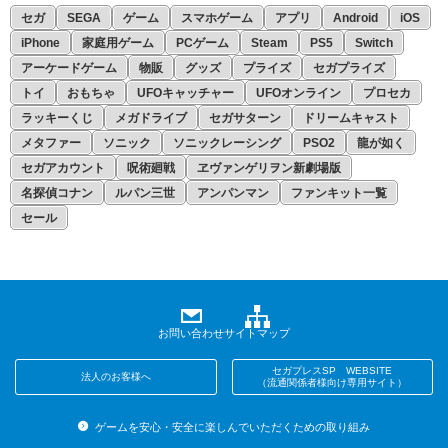
セガ
SEGA
ゲーム
スマホゲーム
アプリ
Android
iOS
iPhone
家庭用ゲーム
PCゲーム
Steam
PS5
Switch
アーケードゲーム
物販
グッズ
プライズ
セガプライズ
トイ
おもちゃ
UFOキャッチャー
UFOオンライン
プロセカ
ラッキーくじ
メガドライブ
セガサターン
ドリームキャスト
メタファー
ソニック
ソニックレーシング
PSO2
龍が如く
セガアカウント
呪術廻戦
ヱヴァンゲリヲン新劇場版
名探偵コナン
ルパン三世
アンパンマン
ファンキット一覧
セール
お問い合わせ
サイトマップ
セガプレスSP WEBSITE
法人のお客様へ
（流通関係者様向け専用サイト）
ゲームを安心・安全に楽しんでいただくための取り組み