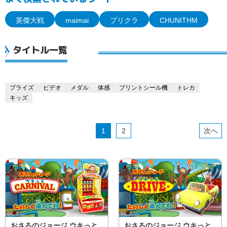
英傑大戦
maimai
プリクラ
CHUNITHM
タイトル一覧
プライズ
ビデオ
メダル
体感
プリントシール機
トレカ
キッズ
1
2
おさるのジョージ ウキっと
おさるのジョージ ウキっと