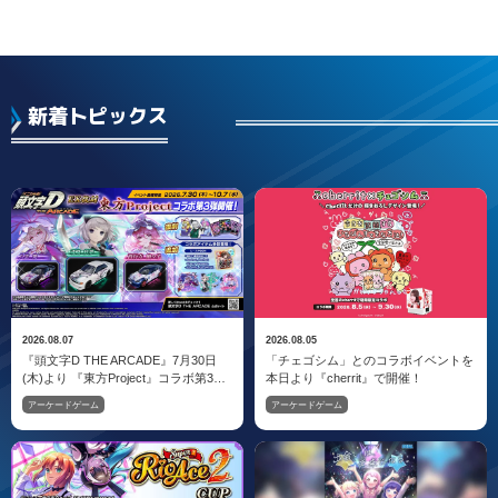
新着トピックス
2026.08.07
2026.08.05
『頭文字D THE ARCADE』7月30日
「チェゴシム」とのコラボイベントを
(木)より 『東方Project』コラボ第3弾
本日より『cherrit』で開催！
EX復刻開催中！
アーケードゲーム
アーケードゲーム