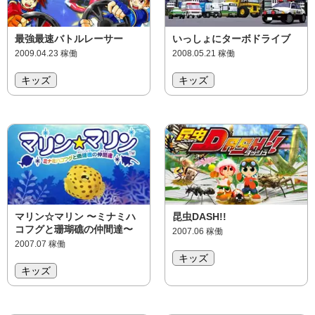
最強最速バトルレーサー
いっしょにターボドライブ
2009.04.23 稼働
2008.05.21 稼働
キッズ
キッズ
マリン☆マリン 〜ミナミハ
昆虫DASH!!
コフグと珊瑚礁の仲間達〜
2007.06 稼働
2007.07 稼働
キッズ
キッズ