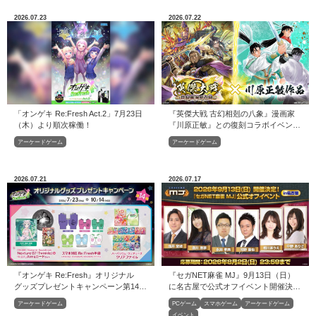
2026.07.23
2026.07.22
「オンゲキ Re:Fresh Act.2」7月23日
『英傑大戦 古幻相剋の八象』漫画家
（木）より順次稼働！
『川原正敏』との復刻コラボイベント
を本日より開始！
アーケードゲーム
アーケードゲーム
2026.07.21
2026.07.17
『オンゲキ Re:Fresh』オリジナル
『セガNET麻雀 MJ』9月13日（日）
グッズプレゼントキャンペーン第14弾
に名古屋で公式オフイベント開催決
開催！
定！
アーケードゲーム
PCゲーム
スマホゲーム
アーケードゲーム
イベント