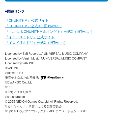
■関連リンク
『CHUNITHM』公式サイト
『CHUNITHM』公式X（旧Twitter）
『maimai＆CHUNITHM＆オンゲキ』公式X（旧Twitter）
『イロドリミドリ』公式サイト
『イロドリミドリ』公式X（旧Twitter）
Licensed by EMI Records, A UNIVERSAL MUSIC COMPANY
Licensed by Virgin Music, A UNIVERSAL MUSIC COMPANY
Licensed by VAP INC．
©VAP INC.
©blowout Inc.
重音テト©線/小山乃舞世/
©DWANGO Co., Ltd.
©SSS
©上海アリス幻樂団
©sasakuration
© 2025 NEXON Games Co., Ltd. All Rights Reserved.
©まえだくん／小学館／ぷにる製作委員会
©Spider Lily／アニプレックス・ABCアニメーション・BS11