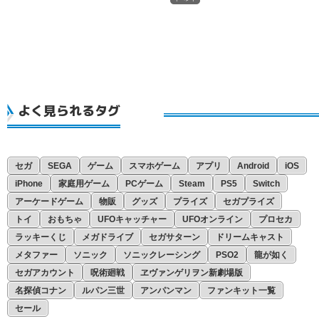
よく見られるタグ
セガ
SEGA
ゲーム
スマホゲーム
アプリ
Android
iOS
iPhone
家庭用ゲーム
PCゲーム
Steam
PS5
Switch
アーケードゲーム
物販
グッズ
プライズ
セガプライズ
トイ
おもちゃ
UFOキャッチャー
UFOオンライン
プロセカ
ラッキーくじ
メガドライブ
セガサターン
ドリームキャスト
メタファー
ソニック
ソニックレーシング
PSO2
龍が如く
セガアカウント
呪術廻戦
ヱヴァンゲリヲン新劇場版
名探偵コナン
ルパン三世
アンパンマン
ファンキット一覧
セール