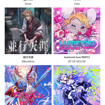
Street
Zekk
並行天涯
luminoid love PART2
BilliumMoto
DÉ DÉ MOUSE