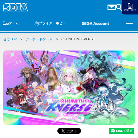
企業・採用
ゲーム
プライズ・ホビー
セガTOP
ゲームTOP
アーケードゲーム
家庭用ゲーム
PCゲーム
CHUNITHM X-VERSE
スマホゲーム
セガ ラッキーくじ
アーケードゲーム
プライズ
トイ
S-FIRE
セガ ラッキーくじ
物販
オンライン
ゲーム
ゲームTOP
プライズ・ホビー
家庭用ゲーム
プライズ
アニメ
PCゲーム
トイ
スマホゲーム
ダーツ
S-FIRE
アーケードゲーム
セガ ラッキーくじ
トピックス
セガ ラッキーくじ
オンライン
物販