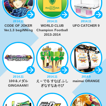
2014.11
2014.11
2014.11
CODE OF JOKER
WORLD CLUB
UFO CATCHER 9
Ver.1.3 begiNNing
Champion Football
2013-2014
2014.11
2014.11
2014.9
100＆メダル
え～でる すなば ふし
maimai ORANGE
GINGAAAN!!
ぎなすなあそび