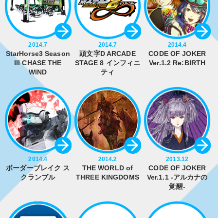
2014.7
2014.7
2014.4
StarHorse3 Season
頭文字D ARCADE
CODE OF JOKER
III CHASE THE
STAGE 8 インフィニ
Ver.1.2 Re:BIRTH
WIND
ティ
2014.4
2014.2
2013.12
ボーダーブレイク ス
THE WORLD of
CODE OF JOKER
クランブル
THREE KINGDOMS
Ver.1.1 -アルカナの
覚醒-