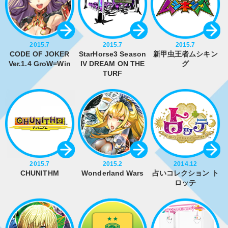
2015.7
2015.7
2015.7
CODE OF JOKER
StarHorse3 Season
新甲虫王者ムシキン
Ver.1.4 GroW=Win
IV DREAM ON THE
グ
TURF
2015.7
2015.2
2014.12
CHUNITHM
Wonderland Wars
占いコレクション ト
ロッテ