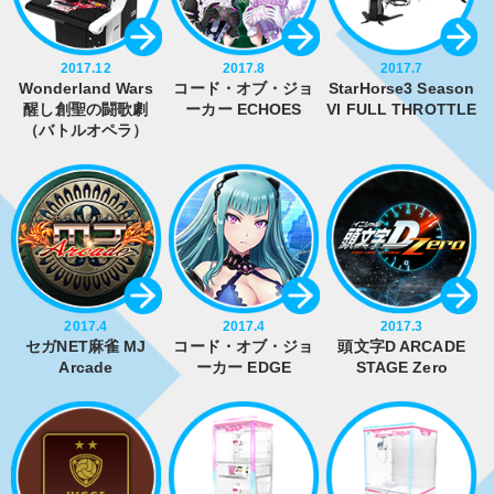
2017.12
2017.8
2017.7
Wonderland Wars
コード・オブ・ジョ
StarHorse3 Season
醒し創聖の闘歌劇
ーカー ECHOES
VI FULL THROTTLE
（バトルオペラ）
2017.4
2017.4
2017.3
セガNET麻雀 MJ
コード・オブ・ジョ
頭文字D ARCADE
Arcade
ーカー EDGE
STAGE Zero