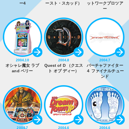
ー4
ースト・スカッド）
ットワークプロツア
ー
2004.10
2004.8
2004.7
オシャレ魔女 ラブ
Quest of D （クエス
バーチャファイター
and ベリー
ト オブ ディー）
４ ファイナルチュー
ンド
2004.7
2004.6
2004.6