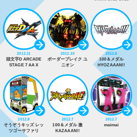
2012.11
2012.10
2012.8
頭文字D ARCADE
ボーダーブレイク ユ
100＆メダル
STAGE 7 AA X
ニオン
HYOZAAAN!!
2012.8
2012.7
2012.7
そうぞうキッズ レッ
100＆メダル 激
maimai
ツゴーサファリ
KAZAAAN!!