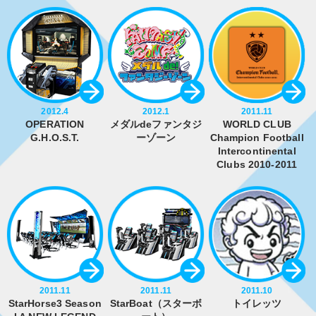
2012.4
2012.1
2011.11
OPERATION
メダルdeファンタジ
WORLD CLUB
G.H.O.S.T.
ーゾーン
Champion Football
Intercontinental
Clubs 2010-2011
2011.11
2011.11
2011.10
StarHorse3 Season
StarBoat（スターボ
トイレッツ