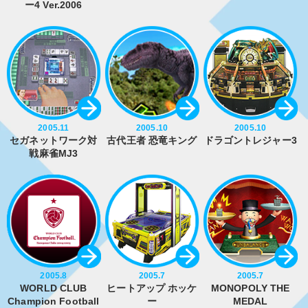
ー4 Ver.2006
2005.11
2005.10
2005.10
セガネットワーク対
古代王者 恐竜キング
ドラゴントレジャー3
戦麻雀MJ3
2005.8
2005.7
2005.7
WORLD CLUB
ヒートアップ ホッケ
MONOPOLY THE
Champion Football
ー
MEDAL