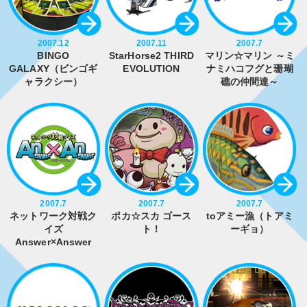
2007.12
2007.11
2007.7
BINGO
StarHorse2 THIRD
マリン☆マリン ～ミ
GALAXY（ビンゴギ
EVOLUTION
ナミハコフグと珊瑚
ャラクシー）
礁の仲間達～
2007.7
2007.7
2007.7
ネットワーク対戦ク
ポカ☆スカ ゴース
toアミー漁（トアミ
イズ
ト！
ーギョ）
Answer×Answer