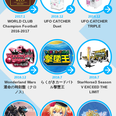
2017.1
2016.12
2016.12
WORLD CLUB
UFO CATCHER
UFO CATCHER
Champion Football
Duet
TRIPLE
2016-2017
2016.12
2016.7
2016.7
Wonderland Wars
らくがきカードバト
StarHorse3 Season
運命の時刻盤（クロ
ル撃墜王
V EXCEED THE
ノス）
LIMIT