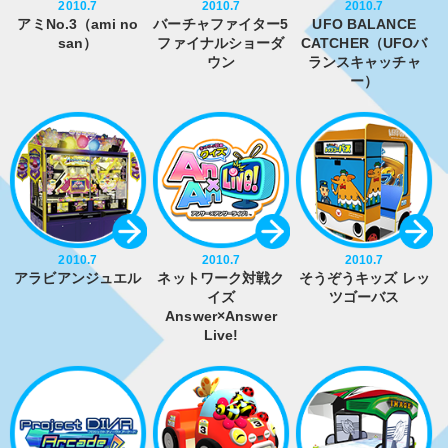
2010.7
2010.7
2010.7
アミNo.3（ami no
バーチャファイター5
UFO BALANCE
san）
ファイナルショーダ
CATCHER（UFOバ
ウン
ランスキャッチャ
ー）
2010.7
2010.7
2010.7
アラビアンジュエル
ネットワーク対戦ク
そうぞうキッズ レッ
イズ
ツゴーバス
Answer×Answer
Live!