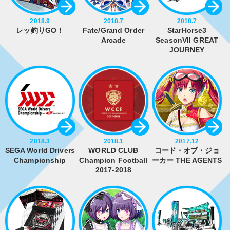
2018.9
2018.7
2018.7
レッ釣りGO！
Fate/Grand Order
StarHorse3
Arcade
SeasonVII GREAT
JOURNEY
2018.3
2018.1
2017.12
SEGA World Drivers
WORLD CLUB
コード・オブ・ジョ
Championship
Champion Football
ーカー THE AGENTS
2017-2018