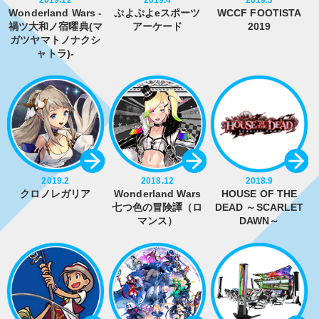
2019.12
2019.4
2019.3
Wonderland Wars -
ぷよぷよeスポーツ
WCCF FOOTISTA
禍ツ大和ノ宿曜典(マ
アーケード
2019
ガツヤマトノナクシ
ャトラ)-
2019.2
2018.12
2018.9
クロノレガリア
Wonderland Wars
HOUSE OF THE
七つ色の冒険譚（ロ
DEAD ～SCARLET
マンス）
DAWN～