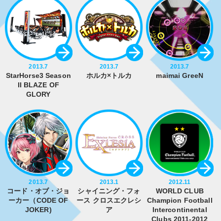
2013.7
2013.7
2013.7
StarHorse3 Season
ホルカ×トルカ
maimai GreeN
II BLAZE OF
GLORY
2013.7
2013.1
2012.11
コード・オブ・ジョ
シャイニング・フォ
WORLD CLUB
ーカー（CODE OF
ース クロスエクレシ
Champion Football
JOKER)
ア
Intercontinental
Clubs 2011-2012