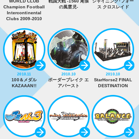
WORLD CLUB
戦国大戦 -1560 尾張
シャイニング･フォー
Champion Football
の風雲児-
ス クロスレイド
Intercontinental
Clubs 2009-2010
2010.11
2010.10
2010.10
100＆メダル
ボーダーブレイク エ
StarHorse2 FINAL
KAZAAAN!!
アバースト
DESTINATION