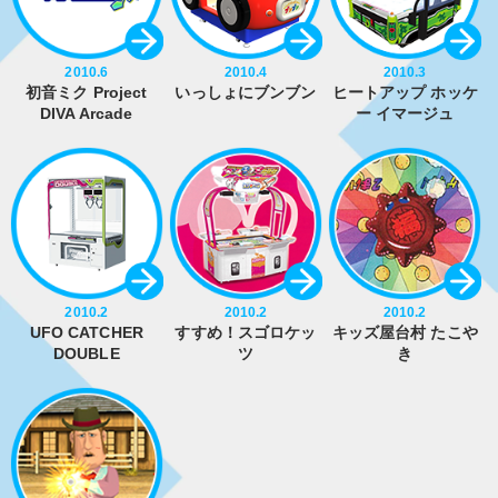
2010.6
2010.4
2010.3
初音ミク Project
いっしょにブンブン
ヒートアップ ホッケ
DIVA Arcade
ー イマージュ
2010.2
2010.2
2010.2
UFO CATCHER
すすめ！スゴロケッ
キッズ屋台村 たこや
DOUBLE
ツ
き