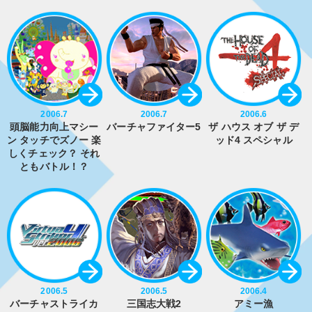
2006.7
2006.7
2006.6
頭脳能力向上マシー
バーチャファイター5
ザ ハウス オブ ザ デ
ン タッチでズノー 楽
ッド4 スペシャル
しくチェック？ それ
ともバトル！？
2006.5
2006.5
2006.4
バーチャストライカ
三国志大戦2
アミー漁