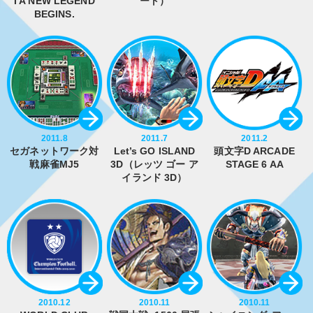
I A NEW LEGEND
ート）
BEGINS.
2011.8
2011.7
2011.2
セガネットワーク対
Let’s GO ISLAND
頭文字D ARCADE
戦麻雀MJ5
3D（レッツ ゴー ア
STAGE 6 AA
イランド 3D）
2010.12
2010.11
2010.11