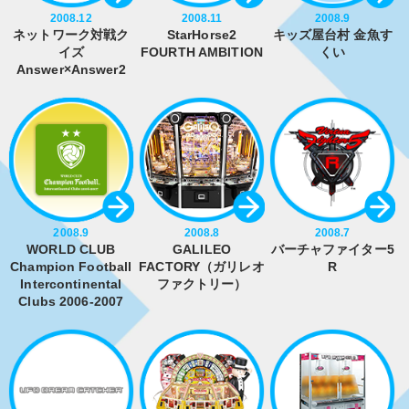
2008.12
2008.11
2008.9
ネットワーク対戦ク
StarHorse2
キッズ屋台村 金魚す
イズ
FOURTH AMBITION
くい
Answer×Answer2
2008.9
2008.8
2008.7
WORLD CLUB
GALILEO
バーチャファイター5
Champion Football
FACTORY（ガリレオ
R
Intercontinental
ファクトリー）
Clubs 2006-2007