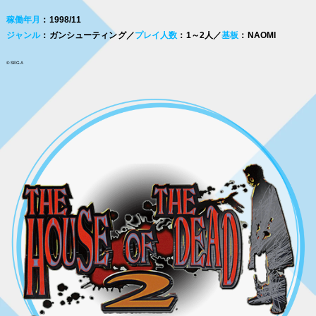
稼働年月
：1998/11
ジャンル
：ガンシューティング／
プレイ人数
：1～2人／
基板
：NAOMI
© SEGA