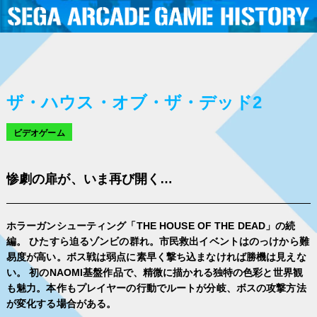
ザ・ハウス・オブ・ザ・デッド2
ビデオゲーム
惨劇の扉が、いま再び開く…
ホラーガンシューティング「THE HOUSE OF THE DEAD」の続
編。 ひたすら迫るゾンビの群れ。市民救出イベントはのっけから難
易度が高い。ボス戦は弱点に素早く撃ち込まなければ勝機は見えな
い。 初のNAOMI基盤作品で、精微に描かれる独特の色彩と世界観
も魅力。本作もプレイヤーの行動でルートが分岐、ボスの攻撃方法
が変化する場合がある。