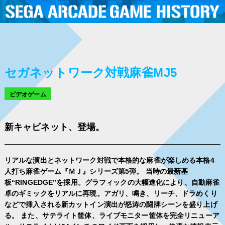
セガネットワーク対戦麻雀MJ5
ビデオゲーム
新キャビネット、登場。
リアルな演出とネットワーク対戦で本格的な麻雀が楽しめる本格4
人打ち麻雀ゲーム『ＭＪ』シリーズ第5弾。 当時の最新基
板“RINGEDGE”を採用。グラフィックの大幅進化により、自動麻雀
卓のギミックをリアルに再現。アガリ、鳴き、リーチ、ドラめくり
などで挿入される新カットイン演出が怒涛の闘牌シーンを盛り上げ
る。 また、サテライト筐体、ライブモニター筐体を完全リニューア