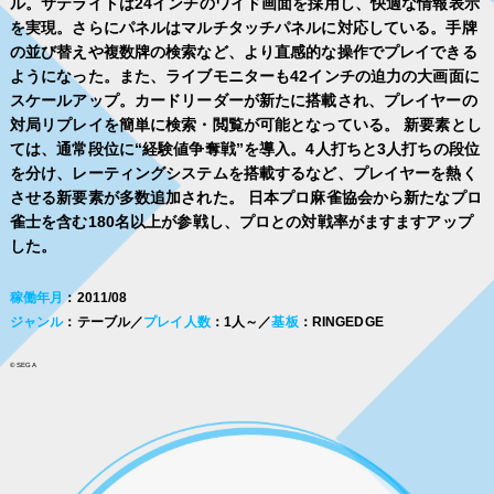
ル。サテライトは24インチのワイド画面を採用し、快適な情報表示
を実現。さらにパネルはマルチタッチパネルに対応している。手牌
の並び替えや複数牌の検索など、より直感的な操作でプレイできる
ようになった。また、ライブモニターも42インチの迫力の大画面に
スケールアップ。カードリーダーが新たに搭載され、プレイヤーの
対局リプレイを簡単に検索・閲覧が可能となっている。 新要素とし
ては、通常段位に“経験値争奪戦”を導入。4人打ちと3人打ちの段位
を分け、レーティングシステムを搭載するなど、プレイヤーを熱く
させる新要素が多数追加された。 日本プロ麻雀協会から新たなプロ
雀士を含む180名以上が参戦し、プロとの対戦率がますますアップ
した。
稼働年月
：2011/08
ジャンル
：テーブル／
プレイ人数
：1人～／
基板
：RINGEDGE
© SEGA