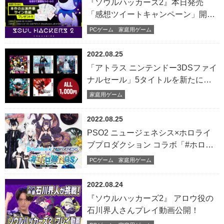
『ソウルハッカーズ2』本日発売
「感想ツイートキャンペーン」開
催！
PCゲーム
家庭用ゲーム
2022.08.25
「アトラス ニンテンドー3DSファイ
ナルセール」5タイトルを新たに追
加！
家庭用ゲーム
2022.08.25
PSO2 ニュージェネシス×ホロライ
ブプロダクション コラボ「#ホロ旅
NGS」公開！
PCゲーム
家庭用ゲーム
2022.08.24
『ソウルハッカーズ2』 アロウ役の
石川界人さんプレイ動画公開！