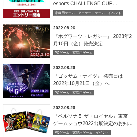
esports CHALLENGE CUP
SEASON_1【2nd】FREE 予選／
家庭用ゲーム
アーケードゲーム
イベント
3on3 予選」8月26日よりエントリー
開始！
2022.08.26
『ホグワーツ・レガシー』 2023年2
月10日（金）発売決定
PCゲーム
家庭用ゲーム
2022.08.26
『ゴッサム・ナイツ』 発売日は
2022年10月21日（金）へ
PCゲーム
家庭用ゲーム
2022.08.26
『ペルソナ５ ザ・ロイヤル』東京
ゲームショウ2022出展決定のお知ら
せ
PCゲーム
家庭用ゲーム
イベント