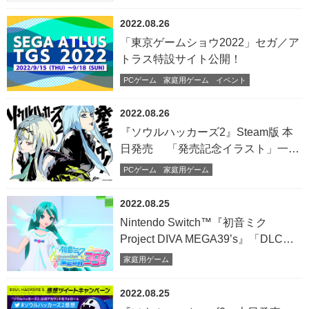
2022.08.26
「東京ゲームショウ2022」セガ／ア
トラス特設サイト公開！
PCゲーム
家庭用ゲーム
イベント
2022.08.26
『ソウルハッカーズ2』Steam版 本
日発売 「発売記念イラスト」一挙
公開！
PCゲーム
家庭用ゲーム
2022.08.25
Nintendo Switch™『初音ミク
Project DIVA MEGA39’s』「DLC
シーズン3」配信開始
家庭用ゲーム
2022.08.25