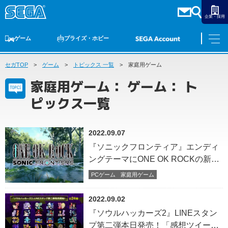
企業・採用
ゲーム
プライズ・ホビー
セガTOP
ゲームTOP
ゲーム
家庭用ゲーム
トピックス 一覧
PCゲーム
家庭用ゲーム
スマホゲーム
セガ ラッキーくじ
アーケードゲーム
プライズ
トイ
S-FIRE
セガ ラッキーくじ
物販
オンライン
ゲーム
家庭用ゲーム： ゲーム： ト
ゲームTOP
ピックス一覧
プライズ・ホビー
家庭用ゲーム
プライズ
アニメ
PCゲーム
2022.09.07
トイ
スマホゲーム
『ソニックフロンティア』エンディ
ダーツ
S-FIRE
ングテーマにONE OK ROCKの新曲
アーケードゲーム
「Vandalize」を起用決定！ゲーム映
セガ ラッキーくじ
PCゲーム
家庭用ゲーム
トピックス
像とともに楽曲の一部が楽しめる、
セガ ラッキーくじ
オンライン
最新映像を公開
2022.09.02
物販
『ソウルハッカーズ2』LINEスタン
プ第二弾本日発売！「感想ツイート