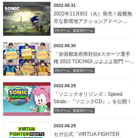
2022.08.31
2022年11月8日（火）発売！縦横無
尽な新境地アクションアドベン
チャー『ソニックフロンティア』最
PCゲーム
家庭用ゲーム
新ゲーム情報を公開！
2022.08.30
「全国都道府県対抗eスポーツ選手
権 2022 TOCHIGI ぷよぷよ部門 一般
の部／小学生の部」「北信越ブロッ
PCゲーム
家庭用ゲーム
ク」「九州・沖縄ブロック」代表選
手が決定！
2022.08.29
「ソニックオリジンズ：Speed
Strats - 『ソニックCD』」を公開！
PCゲーム
家庭用ゲーム
2022.08.29
セガ公式「VIRTUA FIGHTER