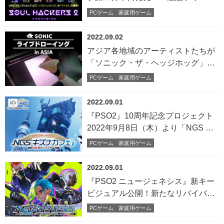
キャンペーン」＆「ゲーム実況動
PCゲーム
家庭用ゲーム
画・生放送投稿キャンペーン」実施
中！
2022.09.02
アジア各地域のアーティストたちが
「ソニック・ザ・ヘッジホッグ」を
描く！“SONIC ライブドローイング
PCゲーム
家庭用ゲーム
in ASIA”を9月1日より開催 複製原画
のプレゼントキャンペーンの実施も
2022.09.01
『PSO2』10周年記念プロジェクト
2022年9月8日（木）より「NGS キ
ズナカフェ」開催決定！“絆”をテー
PCゲーム
家庭用ゲーム
マにした楽しいテーマカフェが東京
ソラマチ（R）に登場！
2022.09.01
『PSO2 ニュージェネシス』新キー
ビジュアル公開！新たなリバイバル
ACスクラッチ2種も登場
PCゲーム
家庭用ゲーム