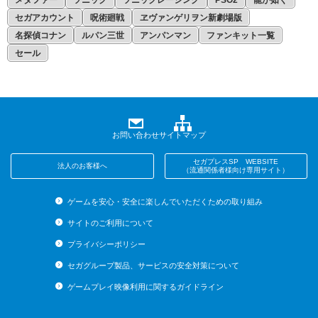
メタファー
ソニック
ソニックレーシング
PSO2
龍が如く
セガアカウント
呪術廻戦
ヱヴァンゲリヲン新劇場版
名探偵コナン
ルパン三世
アンパンマン
ファンキット一覧
セール
お問い合わせ
サイトマップ
セガプレスSP WEBSITE
法人のお客様へ
（流通関係者様向け専用サイト）
ゲームを安心・安全に楽しんでいただくための取り組み
サイトのご利用について
プライバシーポリシー
セガグループ製品、サービスの安全対策について
ゲームプレイ映像利用に関するガイドライン