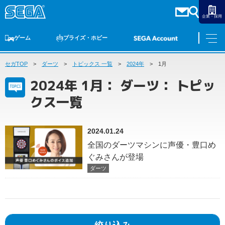
企業・採用
ゲーム
プライズ・ホビー
セガTOP
ゲームTOP
ダーツ
家庭用ゲーム
トピックス 一覧
PCゲーム
2024年
スマホゲーム
セガ ラッキーくじ
1月
アーケードゲーム
プライズ
トイ
S-FIRE
セガ ラッキーくじ
物販
オンライン
ゲーム
2024年 1月： ダーツ： トピッ
ゲームTOP
クス一覧
プライズ・ホビー
家庭用ゲーム
プライズ
アニメ
PCゲーム
2024.01.24
トイ
スマホゲーム
全国のダーツマシンに声優・豊口め
ダーツ
S-FIRE
ぐみさんが登場
アーケードゲーム
ダーツ
セガ ラッキーくじ
トピックス
セガ ラッキーくじ
オンライン
物販