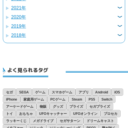
2021年
11月
7月
2020年
12月
10月
6月
2019年
12月
11月
8月
5月
2018年
12月
11月
10月
7月
4月
8月
11月
8月
9月
6月
3月
10月
1月
5月
4月
2月
8月
3月
3月
1月
よく見られるタグ
6月
2月
1月
5月
4月
セガ
SEGA
ゲーム
スマホゲーム
アプリ
Android
iOS
iPhone
家庭用ゲーム
PCゲーム
Steam
PS5
Switch
1月
アーケードゲーム
物販
グッズ
プライズ
セガプライズ
トイ
おもちゃ
UFOキャッチャー
UFOオンライン
プロセカ
ラッキーくじ
メガドライブ
セガサターン
ドリームキャスト