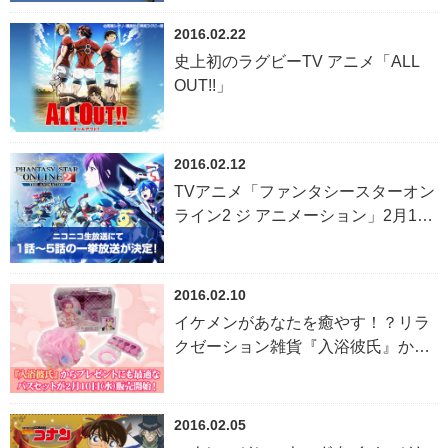
man』などの 先行グッズ・イベント
限定グッズ販売決定！
2016.02.22
史上初のラグビーTV アニメ「ALL
OUT!!」
2016.02.12
TVアニメ「ファンタシースターオン
ライン2 ジ アニメーション」2月15
日23:00より、ニコニコ生放送にて1
話～5話の一挙放送が決定！
2016.02.10
イケメンがあなたを癒やす！？リラ
クゼーション雑貨『入浴彼氏』から
プレゼントにも最適なバスセットが
２月１０日(水)販売開始！
2016.02.05