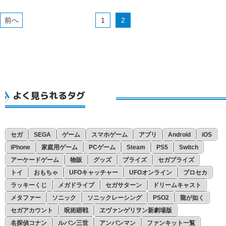
11月
1
2
10月
9月
8月
7月
よく見られるタグ
4月
セガ
SEGA
ゲーム
スマホゲーム
アプリ
Android
iOS
iPhone
家庭用ゲーム
PCゲーム
Steam
PS5
Switch
アーケードゲーム
物販
グッズ
プライズ
セガプライズ
トイ
おもちゃ
UFOキャッチャー
UFOオンライン
プロセカ
ラッキーくじ
メガドライブ
セガサターン
ドリームキャスト
メタファー
ソニック
ソニックレーシング
PSO2
龍が如く
セガアカウント
呪術廻戦
ヱヴァンゲリヲン新劇場版
名探偵コナン
ルパン三世
アンパンマン
ファンキット一覧