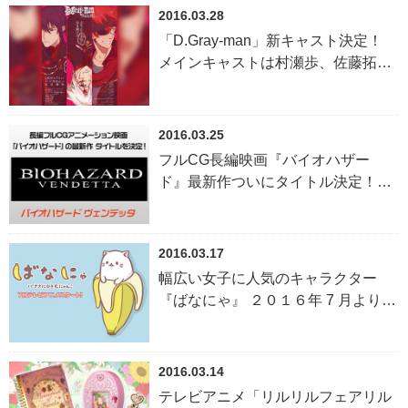
2016.03.28
「D.Gray-man」新キャスト決定！
メインキャストは村瀬歩、佐藤拓
也、花江夏樹！！
2016.03.25
フルCG長編映画『バイオハザー
ド』最新作ついにタイトル決定！さ
らに Ducati XDiavelとのコラボレー
ションも発表！
2016.03.17
幅広い女子に人気のキャラクター
『ばなにゃ』 ２０１６年 7 月より
TV アニメ放送開始！！ ～出演キャ
ストに、梶裕貴が決定～
2016.03.14
テレビアニメ「リルリルフェアリル