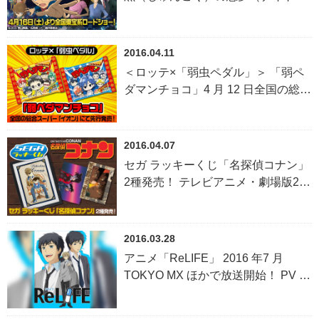
ア）』４月１６日（土）より全国東
宝系ロードショー！
2016.04.11
＜ロッテ×「弱虫ペダル」＞ 「弱ペ
ダマンチョコ」4 月 12 日全国の総合
スーパー「イオン」にて先行発売！
～シークレットシールには限定イラ
ストを使用！～
2016.04.07
セガ ラッキーくじ「名探偵コナン」
2種発売！ テレビアニメ・劇場版20
周年と劇場版最新作公開記念！
2016.03.28
アニメ「ReLIFE」 2016 年7 月
TOKYO MX ほかで放送開始！ PV や
豪華メインキャストなど一挙解
禁！！