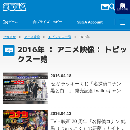
企業・採用
ゲーム
プライズ・ホビー
セガTOP
ゲームTOP
アニメ映像
家庭用ゲーム
トピックス 一覧
PCゲーム
スマホゲーム
2016年
セガ ラッキーくじ
アーケードゲーム
プライズ
トイ
S-FIRE
セガ ラッキーくじ
物販
オンライン
ゲーム
2016年 ： アニメ映像： トピッ
ゲームTOP
クス一覧
プライズ・ホビー
家庭用ゲーム
プライズ
アニメ
PCゲーム
2016.04.18
トイ
スマホゲーム
セガ ラッキーくじ「名探偵コナン－
ダーツ
S-FIRE
黒と白－」 発売記念Twitterキャン
アーケードゲーム
ペーン
セガ ラッキーくじ
トピックス
セガ ラッキーくじ
オンライン
2016.04.13
物販
TV・映画 20 周年『名探偵コナン 純
黒（じゅんこく）の悪夢（ナイトメ