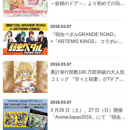
～妖精のドア～」より初めての玩具
が登場 アニメに登場する連動して遊
べる3アイテム
2016.03.07
『弱虫ペダルGRANDE ROAD』
×『ARTEMIS KINGS』 コラボレー
ションシルバーアクセサリーを３月
４日に受注販売開始！
2016.03.07
累計発行部数100 万部突破の大人気
コミック 『甘々と稲妻』がTV アニ
メ化！2016 年7 月より放送開始決定
2016.03.07
3 月26 日（土）、27 日（日）開催
「AnimeJapan2016」にて 『弱虫ペ
ダルGRANDE ROAD』『D.Gray-