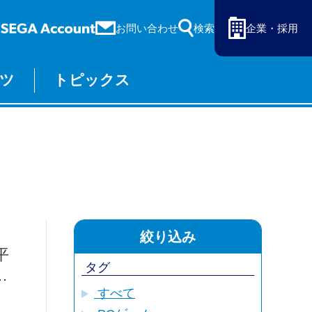
お問い合わせ
検索
企業・採用
ツ
トピックス
ーム
セガ ラッキーくじ
物販
オンライン
絞り込み
平
タグ
すべて