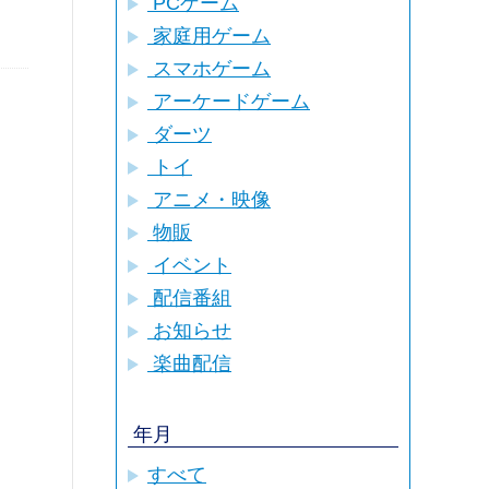
PCゲーム
家庭用ゲーム
スマホゲーム
アーケードゲーム
ダーツ
トイ
アニメ・映像
物販
イベント
配信番組
お知らせ
楽曲配信
年月
すべて