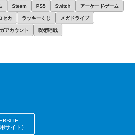
4月
ム
Steam
PS5
Switch
アーケードゲーム
ロセカ
ラッキーくじ
メガドライブ
ガアカウント
呪術廻戦
BSITE
用サイト）