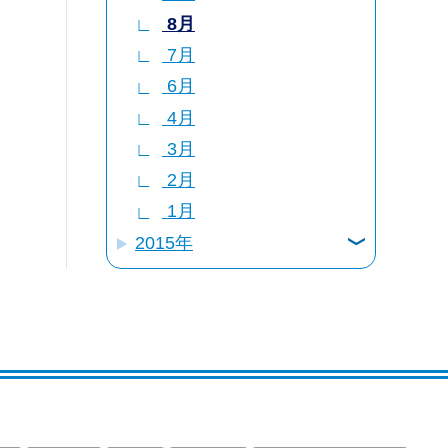
3月
8月
7月
6月
4月
3月
2月
7月
6月
5月
3月
2月
1月
6月
5月
4月
2月
1月
4月
4月
3月
1月
3月
3月
2月
2月
2月
1月
1月
1月
2015年
12月
11月
10月
9月
8月
7月