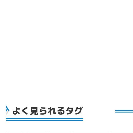
よく見られるタグ