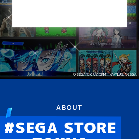
© SEGA/© CP/© CFM
©ATLUS. ©SEGA.
ABOUT
#SEGA STORE