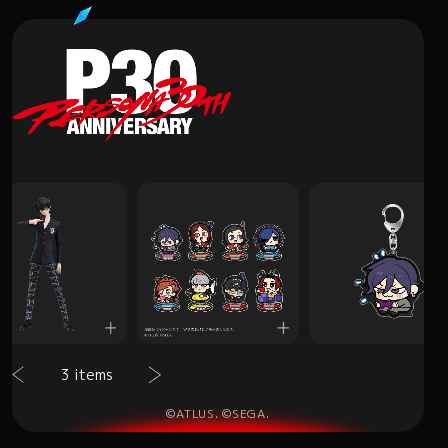
3 items
©ATLUS. ©SEGA.