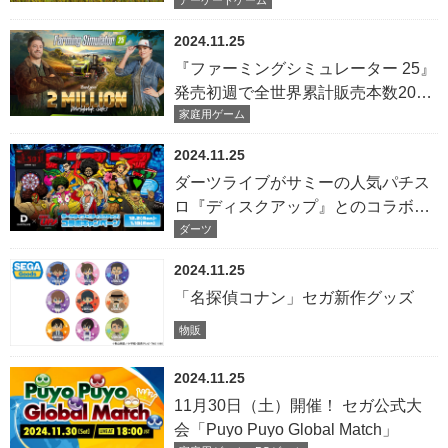
2024.11.25
『ファーミングシミュレーター 25』
発売初週で全世界累計販売本数200
万本を突破！
家庭用ゲーム
2024.11.25
ダーツライブがサミーの人気パチス
ロ『ディスクアップ』とのコラボ
キャンペーンを12月2日（月）より
ダーツ
実施
2024.11.25
「名探偵コナン」セガ新作グッズ
物販
2024.11.25
11月30日（土）開催！ セガ公式大
会「Puyo Puyo Global Match」