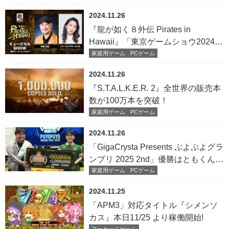
2024.11.26
『龍が如く８外伝 Pirates in
Hawaii』「東京ゲームショウ2024」
ステージ映像を期間限定公開
家庭用ゲーム
PCゲーム
2024.11.26
『S.T.A.L.K.E.R. 2』全世界の販売本
数が100万本を突破！
家庭用ゲーム
PCゲーム
2024.11.26
「GigaCrysta Presents ぷよぷよグラ
ンプリ 2025 2nd」優勝はともくん選
手！
家庭用ゲーム
PCゲーム
2024.11.25
「APM3」対応タイトル『シメンソ
カス』本日11/25 より稼働開始!
アーケードゲーム