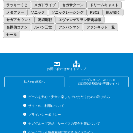
ラッキーくじ
メガドライブ
セガサターン
ドリームキャスト
メタファー
ソニック
ソニックレーシング
PSO2
龍が如く
セガアカウント
呪術廻戦
ヱヴァンゲリヲン新劇場版
名探偵コナン
ルパン三世
アンパンマン
ファンキット一覧
セール
お問い合わせ
サイトマップ
セガプレスSP WEBSITE
法人のお客様へ
（流通関係者様向け専用サイト）
ゲームを安心・安全に楽しんでいただくための取り組み
サイトのご利用について
プライバシーポリシー
セガグループ製品、サービスの安全対策について
ゲームプレイ映像利用に関するガイドライン