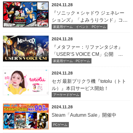
決定！
2024.11.28
『ソニック × シャドウ ジェネレー
ションズ』「よみうりランド」コラ
ボ12月2日スタート！
家庭用ゲーム
イベント
PCゲーム
2024.11.28
『メタファー：リファンタジオ』
「USER‘S VOICE CM」公開
Steamで25%OFFセール開催中！
家庭用ゲーム
PCゲーム
2024.11.28
セガ 最新プリクラ機『totolu（トト
ル）』本日サービス開始！
アーケードゲーム
2024.11.28
Steam「Autumn Sale」開催中
PCゲーム