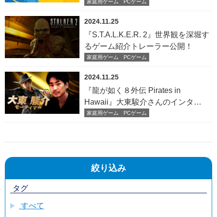
家庭用ゲーム
PCゲーム
2024.11.25
『S.T.A.L.K.E.R. 2』世界観を深堀す
るゲーム紹介トレーラー公開！
家庭用ゲーム
PCゲーム
2024.11.25
『龍が如く８外伝 Pirates in
Hawaii』大東駿介さんのインタ
ビュー映像を公開
家庭用ゲーム
PCゲーム
絞り込み
タグ
すべて