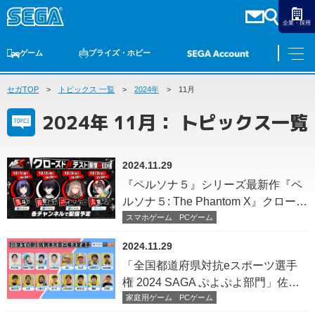
企業・採用
ゲーム
プライズ・ホビー
セガTOP
ゲームTOP
トピックス 一覧
家庭用ゲーム
PCゲーム
2024年
11月
スマホゲーム
セガ ラッキーくじ
アーケードゲーム
プライズ
トイ
S-FIRE
セガ ラッキーくじ
物販
オンライン
ゲーム
2024年 11月： トピックス一覧
ゲームTOP
プライズ・ホビー
家庭用ゲーム
プライズ
2024.11.29
アニメ
PCゲーム
『ペルソナ５』シリーズ最新作『ペ
トイ
スマホゲーム
ルソナ５: The Phantom X』クローズ
ダーツ
S-FIRE
ドβテスト開始を記念したキャン
スマホゲーム
PCゲーム
アーケードゲーム
ペーン実施中！ 公式Discordサー
セガ ラッキーくじ
2024.11.29
トピックス
バー開設やクローズドβテスト配信
セガ ラッキーくじ
オンライン
「全国都道府県対抗eスポーツ選手
WEEK開催も決定！
権 2024 SAGA ぷよぷよ部門」佐賀
物販
本大会の予選リーグの組み合わせが
家庭用ゲーム
PCゲーム