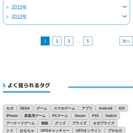
2015年
12月
11月
10月
9月
8月
7月
6月
5月
2010年
12月
11月
10月
9月
8月
7月
6月
5月
4月
11月
11月
10月
9月
8月
7月
6月
5月
4月
3月
10月
9月
8月
7月
6月
5月
4月
3月
2月
1
2
3
…
5
9月
8月
7月
6月
5月
4月
3月
2月
1月
8月
7月
6月
5月
4月
3月
2月
1月
7月
6月
5月
4月
3月
2月
1月
6月
5月
4月
3月
2月
1月
よく見られるタグ
4月
4月
3月
2月
1月
3月
2月
1月
2月
1月
セガ
SEGA
ゲーム
スマホゲーム
アプリ
Android
iOS
1月
iPhone
家庭用ゲーム
PCゲーム
Steam
PS5
Switch
アーケードゲーム
物販
グッズ
プライズ
セガプライズ
トイ
おもちゃ
UFOキャッチャー
UFOオンライン
プロセカ