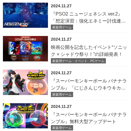
2024.11.27
『PSO2 ニュージェネシス ver.2』
「想定演習：強化エネミー討伐連
戦」開催！
家庭用ゲーム
2024.11.27
映画公開を記念したイベント“ソニッ
ク × シャドウ祭り！”の詳細発表！
家庭用ゲーム
イベント
PCゲーム
2024.11.27
『スーパーモンキーボール バナナラ
ンブル』「にじさんじウキウキカッ
プ記念コーデセット」無料配信開
家庭用ゲーム
始！
2024.11.27
『スーパーモンキーボール バナナラ
ンブル』無料大型アップデート
家庭用ゲーム