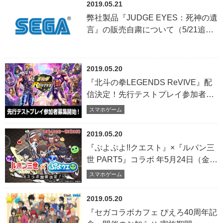
2019.05.21
弊社製品『JUDGE EYES：死神の遺
言』の販売自粛について（5/21追
記）
2019.05.20
『北斗の拳LEGENDS ReVIVE』配
信決定！先行テストプレイ参加者募
集開始！
スマホゲーム
2019.05.20
『ぷよぷよ!!クエスト』×『ルパン三
世 PART5』コラボ 年5月24日（金）
より開催決定！
スマホゲーム
2019.05.20
『セガコラボカフェ ぴえろ40周年記