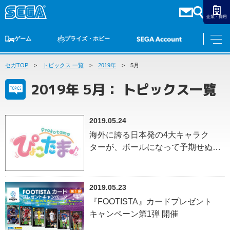
企業・採用
ゲーム
プライズ・ホビー
セガTOP
ゲームTOP
トピックス 一覧
家庭用ゲーム
PCゲーム
2019年
5月
スマホゲーム
セガ ラッキーくじ
アーケードゲーム
プライズ
トイ
S-FIRE
セガ ラッキーくじ
物販
オンライン
ゲーム
2019年 5月： トピックス一覧
ゲームTOP
プライズ・ホビー
家庭用ゲーム
プライズ
2019.05.24
アニメ
PCゲーム
海外に誇る日本発の4大キャラク
トイ
スマホゲーム
ターが、ボールになって予期せぬ動
ダーツ
S-FIRE
きで跳ね回る！「ぴょこたま♪
アーケードゲーム
キャラクターシリーズ4種」2019年9
セガ ラッキーくじ
トピックス
月26日（木）登場決定 ——クレヨン
2019.05.23
セガ ラッキーくじ
オンライン
しんちゃんのケツだけ星人もアニメ
『FOOTISTA』カードプレゼント
そっくりに驚愕の再現——
物販
キャンペーン第1弾 開催