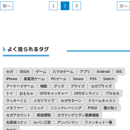
10月
9月
8月
7月
1
2
3
9月
8月
7月
6月
8月
7月
6月
5月
7月
6月
5月
4月
6月
5月
4月
3月
よく見られるタグ
4月
4月
3月
2月
3月
2月
1月
2月
1月
セガ
SEGA
ゲーム
スマホゲーム
アプリ
Android
iOS
1月
iPhone
家庭用ゲーム
PCゲーム
Steam
PS5
Switch
アーケードゲーム
物販
グッズ
プライズ
セガプライズ
トイ
おもちゃ
UFOキャッチャー
UFOオンライン
プロセカ
ラッキーくじ
メガドライブ
セガサターン
ドリームキャスト
メタファー
ソニック
ソニックレーシング
PSO2
龍が如く
セガアカウント
呪術廻戦
ヱヴァンゲリヲン新劇場版
名探偵コナン
ルパン三世
アンパンマン
ファンキット一覧
セール