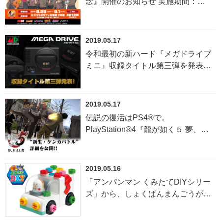
念』開催のお知らせ 実施期間：
2019年6月29日（土）～2019年9月1
日（日）
2019.05.17
令和最初の新ハード『メガドライブ
ミニ』収録タイトル第三弾を発表！
最後のタイトル発表生放送は6月4日
（火）に決定
2019.05.17
伝説の復活はPS4®で。
PlayStation®4『龍が如く５ 夢、叶
えし者』爽快感＆躍動感に満ち溢れ
た“新生・ケンカバトル”の詳細を公
開
2019.05.16
「アンパンマン くみたてDIYシリー
ズ」から、しょくぱんまんごうが
2019年6月27日登場！