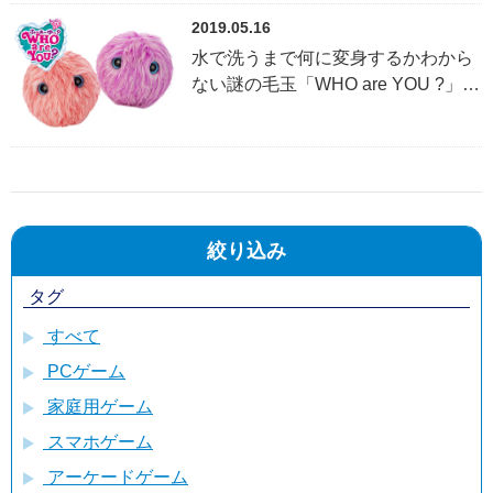
2019.05.16
水で洗うまで何に変身するかわから
ない謎の毛玉「WHO are YOU ?」の
サプライズ、パワーアップ！
『WHO are YOU ? ファミリー』
2019年7月25日（木）発売！
絞り込み
タグ
すべて
PCゲーム
家庭用ゲーム
スマホゲーム
アーケードゲーム