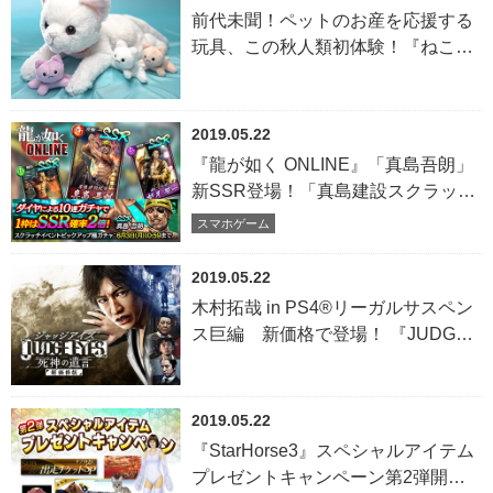
前代未聞！ペットのお産を応援する
玩具、この秋人類初体験！『ねこ、
産んじゃった』
2019.05.22
『龍が如く ONLINE』「真島吾朗」
新SSR登場！「真島建設スクラッチ
大会」開催！
スマホゲーム
2019.05.22
木村拓哉 in PS4®リーガルサスペン
ス巨編 新価格で登場！ 『JUDGE
EYES：死神の遺言 新価格版』7月
18日（木）発売決定
2019.05.22
『StarHorse3』スペシャルアイテム
プレゼントキャンペーン第2弾開