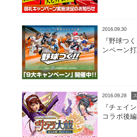
2016.09.30
『野球つく
ンペーン打
2016.09.28
『チェイン
コラボ後編
かれたイ