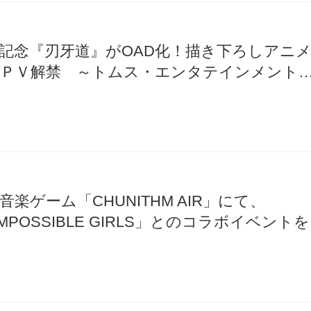
年記念『刃牙道』がOAD化！描き下ろしアニ
ＰＶ解禁 ～トムス・エンタテインメント
～
楽ゲーム「CHUNITHM AIR」にて、
 IMPOSSIBLE GIRLS」とのコラボイベント