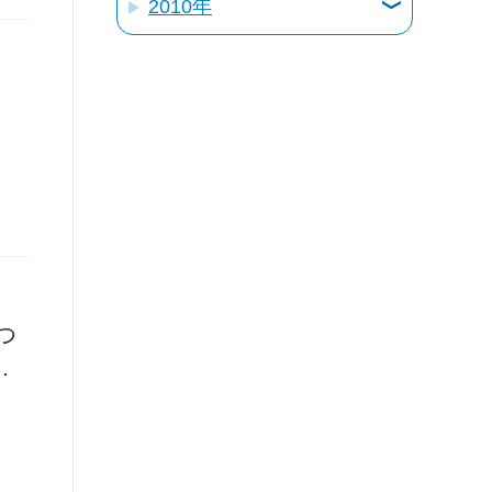
2010年
12月
11月
11月
10月
9月
8月
7月
6月
4月
つ
催