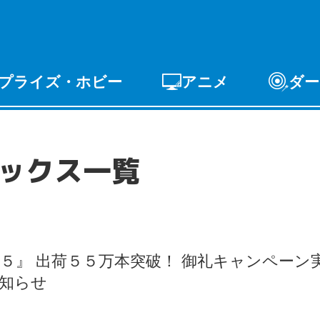
プライズ・ホビー
アニメ
ダー
ゲーム
PCゲーム
スマホゲーム
アーケードゲ
ライズ
トイ
S-FIRE
セガ ラッキーくじ
トピックス一覧
御礼キャンペーン実
知らせ