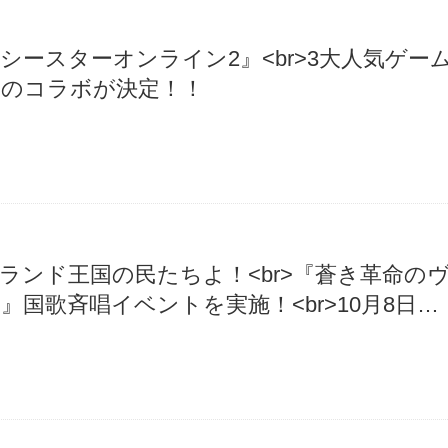
シースターオンライン2』<br>3大人気ゲー
のコラボが決定！！
ランド王国の民たちよ！<br>『蒼き革命の
』国歌斉唱イベントを実施！<br>10月8日
時～＠東京都新宿区某所／求ム！50名