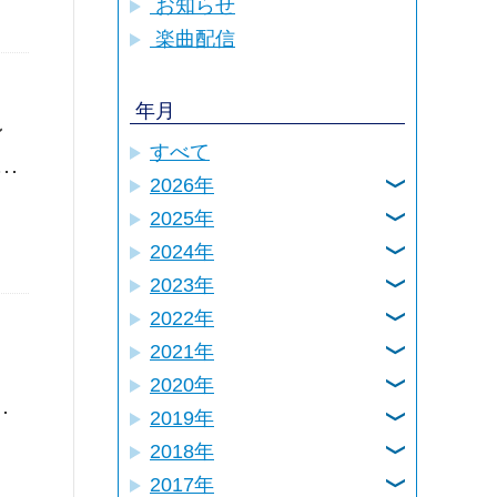
お知らせ
楽曲配信
年月
ン
すべて
決
2026年
2025年
8月
2024年
12月
7月
2023年
12月
11月
6月
2022年
12月
11月
10月
5月
2021年
12月
11月
10月
9月
4月
2020年
12月
11月
10月
9月
8月
3月
ア
2019年
12月
11月
10月
9月
8月
7月
2月
2018年
12月
11月
10月
9月
8月
7月
6月
1月
2017年
12月
11月
10月
9月
8月
7月
6月
5月