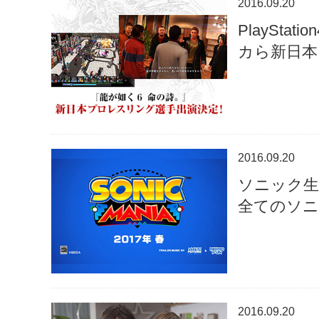
2016.09.20
PlaySt
カら新日本
チームバト
団“JUST
ショウ20
くも公開！
2016.09.20
ソニック生
全てのソニ
最新作『ソ
2016.09.20