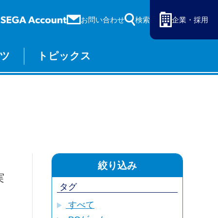
お問い合わせ
検索
企業・採用
ツ
トピックス
ーム
セガ ラッキーくじ
物販
オンライン
絞り込み
タグ
すべて