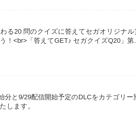
わる20 問のクイズに答えてセガオリジナル
！<br>「答えてGET♪ セガクイズQ20」第
り実施！
開始分と9/29配信開始予定のDLCをカテゴリー
たします。