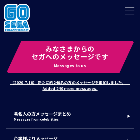
A
EN
みなさまからの
セガへのメッセージです
Messages to us
【2020.7.16】 新たに約240名の方のメッセージを追加しました。｜
Added 240 more messages.
著名人の方メッセージまとめ
Messages from celebrities
企業様よりメッセージ