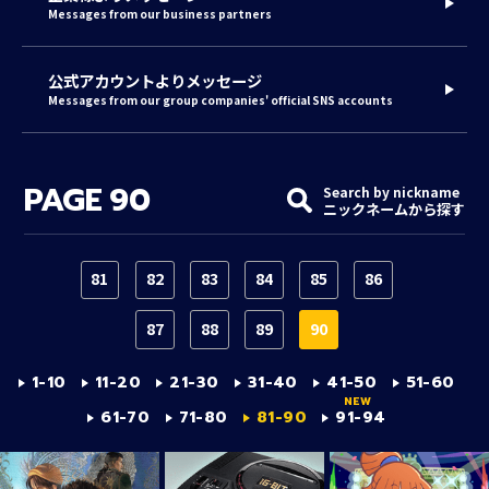
Messages from our business partners
公式アカウントよりメッセージ
Messages from our group companies' official SNS accounts
PAGE
90
Search by nickname
ニックネームから探す
81
82
83
84
85
86
87
88
89
90
1-10
11-20
21-30
31-40
41-50
51-60
61-70
71-80
81-90
91-94