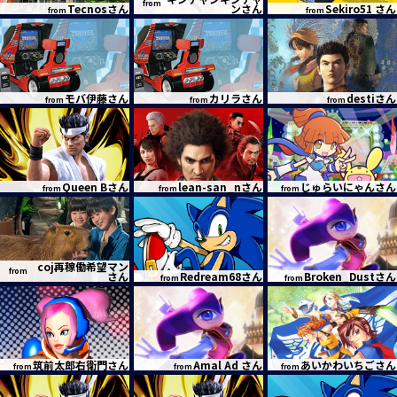
from
Tecnosさん
ンさん
Sekiro51 さん
from
from
モバ伊藤さん
カリラさん
destiさん
from
from
from
Queen Bさん
lean-san_nさん
じゅらいにゃんさん
from
from
from
coj再稼働希望マン
from
さん
Redream68さん
Broken_Dustさん
from
from
筑前太郎右衛門さん
Amal Ad さん
あいかわいちごさん
from
from
from