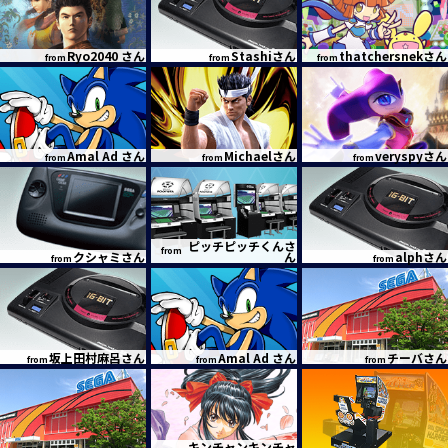
Ryo2040 さん
Stashiさん
thatchersnekさん
from
from
from
Amal Ad さん
Michaelさん
veryspyさん
from
from
from
ピッチピッチくんさ
from
クシャミさん
ん
alphさん
from
from
坂上田村麻呂さん
Amal Ad さん
チーバさん
from
from
from
キンチャンキンチャ