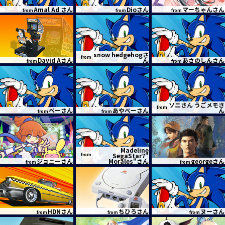
Amal Ad さん
Dioさん
マーちゃんさん
from
from
from
snow hedgehogさ
from
David Aさん
ん
あさのしんさん
from
from
ソニさん うごメモさ
from
ぺーさん
あやべーさん
ん
from
from
Madeline
from
SegaStar7"
ジョニーさん
Morales"さん
georgeさん
from
from
HDNさん
ちひろさん
ヌーさん
from
from
from