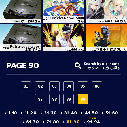
@CerfViceGame15000
from
けーわいさん
さん
Amal Ad さん
from
from
Retro-sega-ages-
from
32Bitさん
666さん
マルナカ洋品店さん
from
from
PAGE
90
Search by nickname
ニックネームから探す
81
82
83
84
85
86
87
88
89
90
1-10
11-20
21-30
31-40
41-50
51-60
61-70
71-80
81-90
91-94