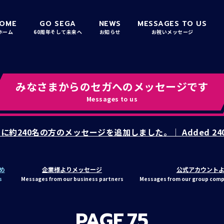
OME
GO SEGA
NEWS
MESSAGES TO US
ホーム
60周年そして未来へ
お知らせ
お祝いメッセージ
みなさまからの
セガへのメッセージです
Messages to us
】 新たに約240名の方のメッセージを追加しました。｜
Added 24
め
企業様よりメッセージ
公式アカウント
s
Messages from our business partners
Messages from our group compan
PAGE
75