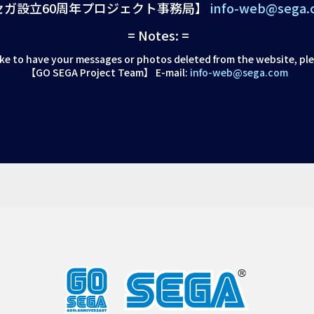
セガ設立60周年プロジェクト事務局】
info-web@sega.
= Notes: =
like to have your messages or photos deleted from the website, pl
【GO SEGA Project Team】 E-mail:
info-web@sega.com