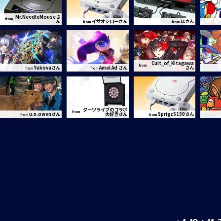
Mr.NeedleMouseさ
from
ん
イサオシローさん
ほさん
from
from
Cult_of_Kitagawa
from
Yukovaさん
Amal Ad さん
さん
from
from
ダーツライブのコラボ
from
u.n.owenさん
大好きさん
Sprigz5150さん
from
from