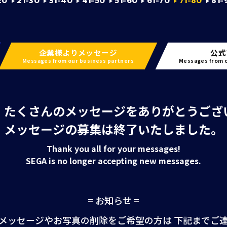
20
21-30
31-40
41-50
51-60
61-70
71-80
81-
企業様よりメッセージ
公式
Messages from our business partners
Messages from o
、たくさんのメッセージを
ありがとうござ
メッセージの募集は終了いたしました。
Thank you all for your messages!
SEGA is no longer accepting new messages.
= お知らせ =
メッセージやお写真の削除をご希望の方は
下記までご