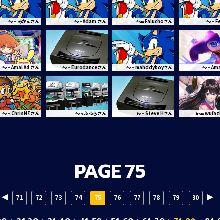
みかんさん
Adam さん
Faluchoさん
F
from
from
from
from
Amal Ad さん
Eurodanceさん
mahddyboyさん
Ama
from
from
from
from
ChrisNZさん
ふるらさん
Steve Hさん
wufa
from
from
from
from
PAGE
75
71
72
73
74
75
76
77
78
79
80