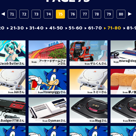
71
72
73
74
75
76
77
78
79
80
20
21-30
31-40
41-50
51-60
61-70
71-80
81-
アーケードゲームファ
miura@do
from
from
Jacob Butlerさん
ンさん
ゲルくんさん
from
Junさん
Itownpiggyさん
トミーさん
夢ノ夜
from
from
from
from
Badger FTWさん
Oyamanさん
Mugさん
Nem
m
from
from
from