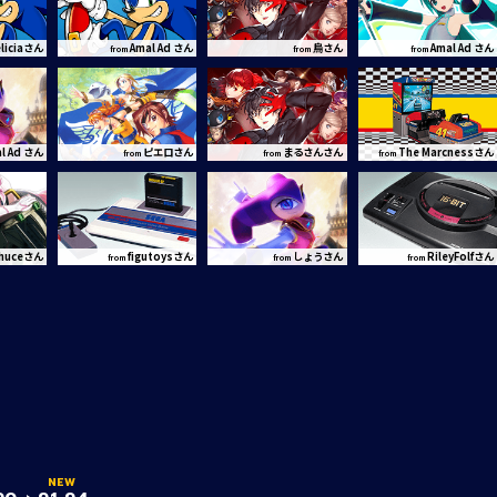
eliciaさん
Amal Ad さん
烏さん
Amal Ad さん
from
from
from
l Ad さん
ピエロさん
まるさんさん
The Marcnessさん
from
from
from
zhuceさん
figutoysさん
しょうさん
RileyFolfさん
from
from
from