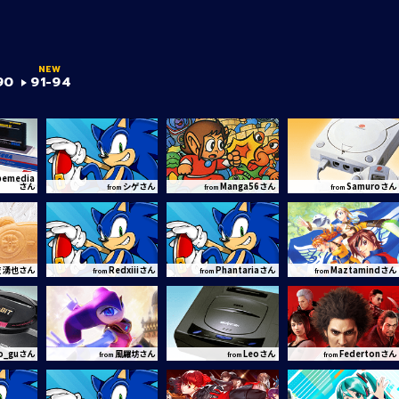
90
91-94
pemedia
さん
シゲさん
Manga56さん
Samuroさん
from
from
from
 湧也さん
Redxiiiさん
Phantariaさん
Maztamindさん
from
from
from
o_guさん
風羅坊さん
Leoさん
Federtonさん
from
from
from