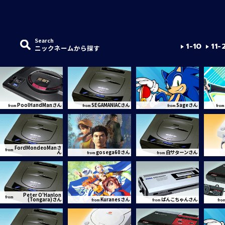
Search
1-10
11-
ニックネームから探す
PoolHandManさん
SEGAMANIACさん
Sageさん
from
from
from
from
FordMondeoManさ
from
ん
gosega60さん
白サターンさん
from
from
Peter O'Hanlon
from
(Tongara)さん
Kuranesさん
ぱんこちゃんさん
from
from
fro