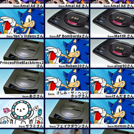
Amal Ad さん
Amal Ad さん
Amal Ad さん
from
from
from
Yan's Videosさん
AP Bombardaさん
MattR さん
from
from
from
PrinceoftheBlackArms2
さん
Ruben10さん
alop92さん
from
from
さしみ・ザ・ヘッジ
from
あささん
ホッグさん
けんだまさん
from
from
サラミさん
フェイクダウンさん
mrmmさん
from
from
from