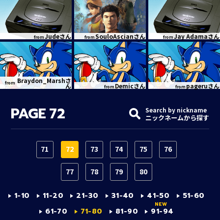
Judeさん
SouloAscianさん
Jay Adamaさん
from
from
from
Braydon_Marshさ
from
ん
Demicさん
pageruさん
from
from
PAGE
72
Search by nickname
ニックネームから探す
71
72
73
74
75
76
77
78
79
80
1-10
11-20
21-30
31-40
41-50
51-60
61-70
71-80
81-90
91-94