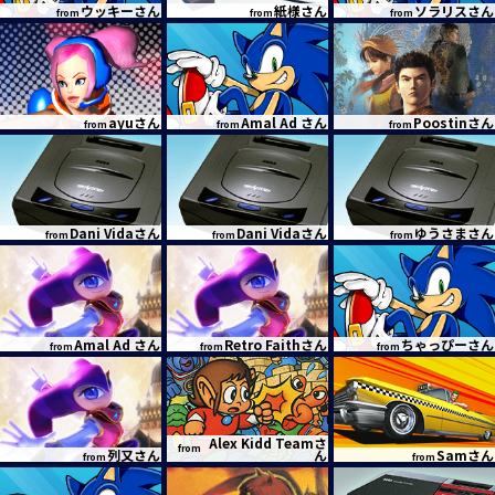
ウッキーさん
紙様さん
ソラリスさん
from
from
from
ayuさん
Amal Ad さん
Poostinさん
from
from
from
Dani Vidaさん
Dani Vidaさん
ゆうさまさん
from
from
from
Amal Ad さん
Retro Faithさん
ちゃっぴーさん
from
from
from
Alex Kidd Teamさ
from
列又さん
ん
Samさん
from
from