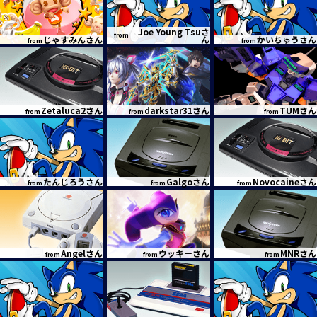
Joe Young Tsuさ
from
じゃすみんさん
ん
かいちゅうさん
from
from
Zetaluca2さん
darkstar31さん
TUMさん
from
from
from
たんじろうさん
Galgoさん
Novocaineさん
from
from
from
Angelさん
ウッキーさん
MNRさん
from
from
from