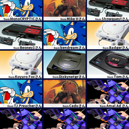
MonoCRYPTICさん
Mike Hさん
Showquestさん
from
from
from
Beoney1さん
bendreamさん
Badgerさん
from
from
from
Koyuro Foxさん
Djskynetgrさん
Tomさん
from
from
from
TJ.Preacherさん
Caduさん
Amal Ad さん
from
from
from