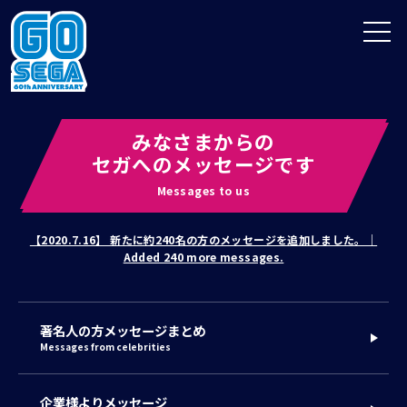
A
EN
みなさまからの
セガへのメッセージです
Messages to us
【2020.7.16】 新たに約240名の方のメッセージを追加しました。｜
Added 240 more messages.
著名人の方メッセージまとめ
Messages from celebrities
企業様よりメッセージ