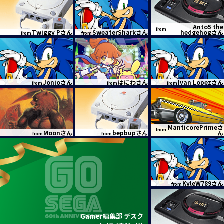
Anto5 the
from
Twiggy Pさん
SweaterSharkさん
hedgehogさん
from
from
Jonjoさん
はにわさん
Ivan Lopezさん
from
from
from
ManticorePrimeさ
from
Moonさん
bepbupさん
ん
from
from
KyleW789さん
from
Gamer編集部 デスク