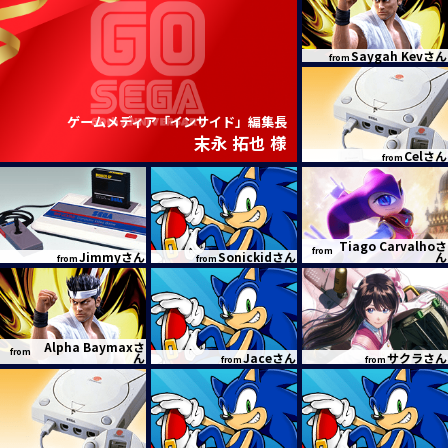
Saygah Kevさん
from
ゲームメディア「インサイド」編集長
末永 拓也 様
Celさん
from
Tiago Carvalhoさ
from
Jimmyさん
Sonickidさん
ん
from
from
Alpha Baymaxさ
from
ん
Jaceさん
サクラさん
from
from