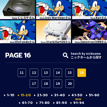
くじスケさん
Izzy Martinezさん
Katさん
from
from
from
EloTundeさん
Starkiller926さん
ZenotronZX99さん
from
from
from
PAGE
16
Search by nickname
ニックネームから探す
11
12
13
14
15
16
17
18
19
20
1-10
11-20
21-30
31-40
41-50
51-60
61-70
71-80
81-90
91-94