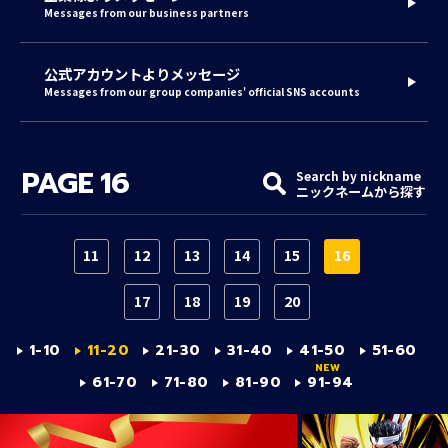
Messages from our business partners
公式アカウントよりメッセージ
Messages from our group companies' official SNS accounts
PAGE
16
Search by nickname
ニックネームから探す
11
12
13
14
15
16
17
18
19
20
1-10
11-20
21-30
31-40
41-50
51-60
61-70
71-80
81-90
91-94