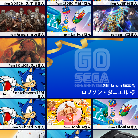
Space_turnipさん
Cloud Mainさん
Cypherさん
from
from
from
Arngrimiteさん
Larkusさん
sgm92さん
from
from
from
Toluca1917さん
from
IGN Japan 編集長
ロブソン・ダニエル 様
SonicReverb1991
from
さん
SKbrad15さん
Doobleさん
KiloBiteさん
from
from
from