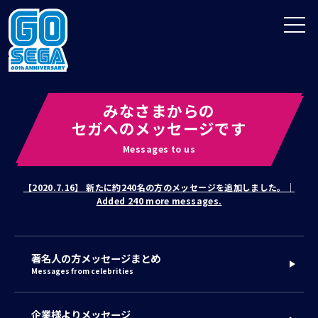
A
EN
みなさまからの
セガへのメッセージです
Messages to us
【2020.7.16】 新たに約240名の方のメッセージを追加しました。｜
Added 240 more messages.
著名人の方メッセージまとめ
Messages from celebrities
企業様よりメッセージ