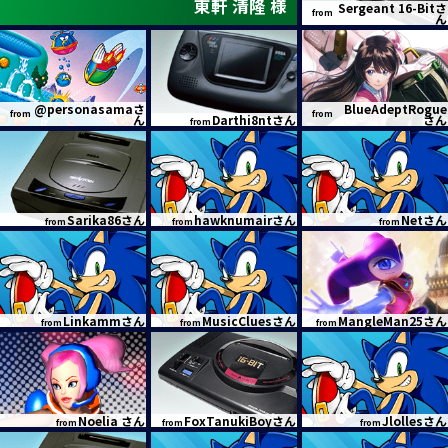
東軒 清隆 様
Sergeant 16-Bitさ
from
ん
@personasamaさ
BlueAdeptRogue
from
from
ん
Darthi8ntさん
さん
from
Sarika86さん
hawknumairさん
Netさん
from
from
from
Linkammさん
MusicCluesさん
MangleMan25さん
from
from
from
Noelia さん
FoxTanukiBoyさん
Jlollesさん
from
from
from