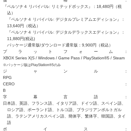
価格：
『ペルソナ４ リバイバル: リミテッドボックス』：18,480円（税
込）
『ペルソナ４ リバイバル: デジタルプレミアムエディション』：
13,640円（税込）
『ペルソナ４ リバイバル: デジタルデラックスエディション』：
11,880円(税込)
パッケージ通常版/ダウンロード通常版：9,900円（税込）
プラットフォーム：
XBOX Series X|S / Windows / Game Pass / PlayStation®5 / Steam
※パッケージ版はPlayStation®5のみ
ジャンル：
RPG
CERO：
B
字幕言語：
日本語、英語、フランス語、イタリア語、ドイツ語、スペイン語、
ロシア語、ポーランド語、トルコ語、ブラジリアンポルトガル
語、ラテンアメリカスペイン語、簡体字、繁体字、韓国語、タイ
語
ボイス：