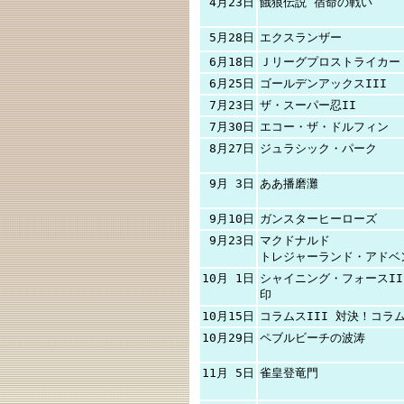
4月23日
餓狼伝説 宿命の戦い
5月28日
エクスランザー
6月18日
Ｊリーグプロストライカー
6月25日
ゴールデンアックスIII
7月23日
ザ・スーパー忍II
7月30日
エコー・ザ・ドルフィン
8月27日
ジュラシック・パーク
9月 3日
ああ播磨灘
9月10日
ガンスターヒーローズ
9月23日
マクドナルド
トレジャーランド・アドベ
10月 1日
シャイニング・フォースII
印
10月15日
コラムスIII 対決！コラ
10月29日
ペブルビーチの波涛
11月 5日
雀皇登竜門