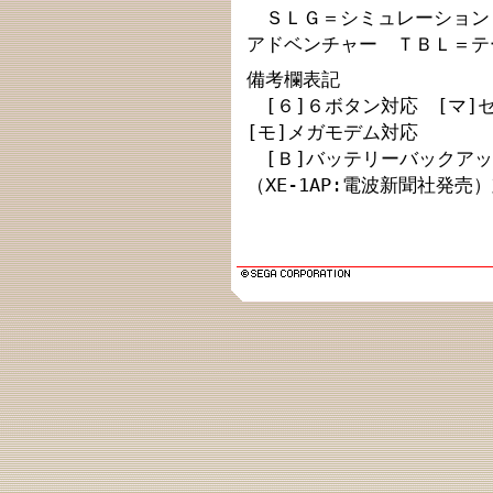
ＳＬＧ＝シミュレーション
アドベンチャー ＴＢＬ＝テ
備考欄表記
[６]６ボタン対応 [マ]
[モ]メガモデム対応
[Ｂ]バッテリーバックアッ
（XE-1AP:電波新聞社発売