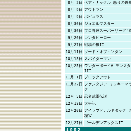
8月 2日
ベア・ナックル 怒りの鉄
8月 9日
アウトラン
8月 9日
ポピュラス
8月30日
ジュエルマスター
8月30日
プロ野球スーパーリーグ'
9月20日
レンタヒーロー
9月27日
戦場の狼II
10月11日
ソード・オブ・ソダン
10月18日
スパイダーマン
10月25日
ワンダーボーイV モンス
III
11月 1日
ブロックアウト
11月22日
ファンタジア ミッキーマ
ク
12月 5日
忍者武雷伝説
12月13日
太平記
12月20日
アイラブドナルドダック 
秘宝
12月27日
ゴールデンアックスII
１９９２