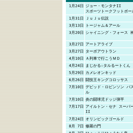
1月24日
ジョー・モンタナII
スポーツトークフットボー
1月31日
ＪｕＪｕ伝説
3月13日
トージャム＆アール
3月20日
シャイニング・フォース 
3月27日
アートアライブ
3月27日
ターボアウトラン
4月10日
Ａ列車で行こうＭＤ
4月24日
まじかる☆タルるートくん
5月29日
カメレオンキッド
6月26日
闘技王キングコロッサス
7月10日
デビッド・ロビンソン バ
ル
7月10日
炎の闘球児ドッジ弾平
7月17日
アイルトン・セナ スーパ
II
7月24日
オリンピックゴールド
8月 7日
修羅の門