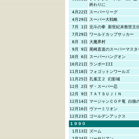
終わりに
4月22日
スーパーリーグ
4月29日
スーパー大戦略
7月 1日
北斗の拳 新世紀末救世主
7月29日
ワールドカップサッカー
8月 3日
大魔界村
9月 9日
尾崎直道のスーパーマスタ
10月 6日
スーパーハングオン
10月21日
ランボーIII
11月18日
フォゴットンワールズ
11月25日
孔雀王２ 幻影城
12月 2日
ザ・スーパー忍
12月 9日
ＴＡＴＳＵＪＩＮ
12月14日
マージャンＣＯＰ竜 白狼
12月16日
ヴァーミリオン
12月23日
ゴールデンアックス
１９９０
1月13日
ズーム
2月24日
ソーサリアン