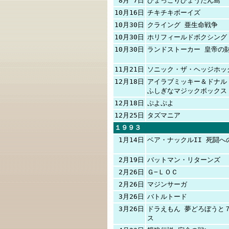
8月 7日
ひょっこりひょうたん島
10月16日
チキチキボーイズ
10月30日
クライング 亜生命戦争
10月30日
ホリフィールドボクシング
10月30日
ランドストーカー 皇帝の
11月21日
ソニック・ザ・ヘッジホッ
12月18日
アイラブミッキー＆ドナル
ふしぎなマジックボックス
12月18日
ぷよぷよ
12月25日
タズマニア
１９９３
1月14日
ベア・ナックルII 死闘へ
2月19日
バットマン・リターンズ
2月26日
Ｇ−ＬＯＣ
2月26日
マジンサーガ
3月26日
バトルトード
3月26日
ドラえもん 夢どろぼうと
ス