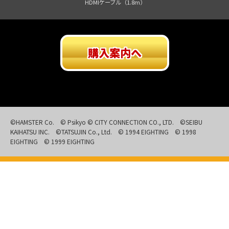
HDMIケーブル（1.8m）
購入案内へ
©HAMSTER Co. © Psikyo © CITY CONNECTION CO., LTD. ©SEIBU
KAIHATSU INC. ©TATSUJIN Co., Ltd. © 1994 EIGHTING © 1998
EIGHTING © 1999 EIGHTING
TOP