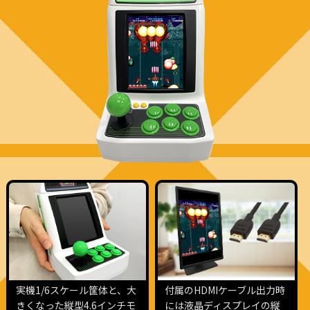
実機1/6スケール筐体と、大
付属のHDMIケーブル出力時
きくなった縦型4.6インチモ
には液晶ディスプレイの縦