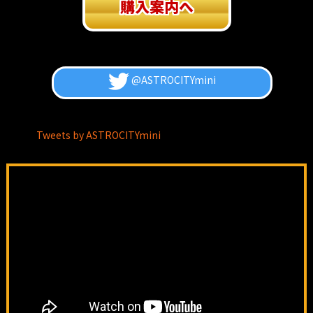
購入案内へ
@ASTROCITYmini
Tweets by ASTROCITYmini