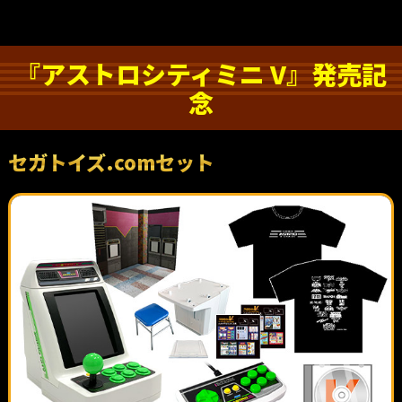
『アストロシティミニ V』発売記
念
セガトイズ.comセット