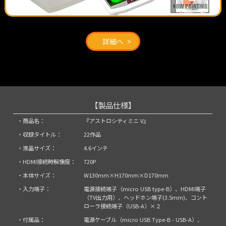
詳細へ
【製品仕様】
・商品名：
『アストロシティミニ V』
・収録タイトル：
22作品
・液晶サイズ：
4.6インチ
・HDMI接続時解像度：
720P
・本体サイズ：
W130mm×H170mm×D170mm
・入力端子：
電源接続端子（micro USB type-B）、HDMI端子
（TV出力用）、ヘッドホン端子(3.5mm)、コント
ローラ接続端子（USB-A）×２
・付属品：
電源ケーブル（micro USB Type-B - USB-A）、