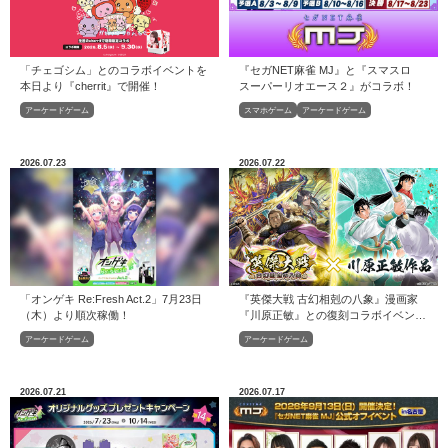
「チェゴシム」とのコラボイベントを
『セガNET麻雀 MJ』と『スマスロ
本日より『cherrit』で開催！
スーパーリオエース２』がコラボ！
アーケードゲーム
スマホゲーム
アーケードゲーム
2026.07.23
2026.07.22
「オンゲキ Re:Fresh Act.2」7月23日
『英傑大戦 古幻相剋の八象』漫画家
（木）より順次稼働！
『川原正敏』との復刻コラボイベント
を本日より開始！
アーケードゲーム
アーケードゲーム
2026.07.21
2026.07.17