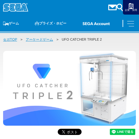
企業・採用
ゲーム
プライズ・ホビー
セガTOP
ゲームTOP
アーケードゲーム
家庭用ゲーム
PCゲーム
UFO CATCHER TRIPLE 2
スマホゲーム
セガ ラッキーくじ
アーケードゲーム
プライズ
トイ
S-FIRE
セガ ラッキーくじ
物販
オンライン
ゲーム
ゲームTOP
プライズ・ホビー
家庭用ゲーム
プライズ
アニメ
PCゲーム
トイ
スマホゲーム
ダーツ
S-FIRE
アーケードゲーム
セガ ラッキーくじ
トピックス
セガ ラッキーくじ
オンライン
物販