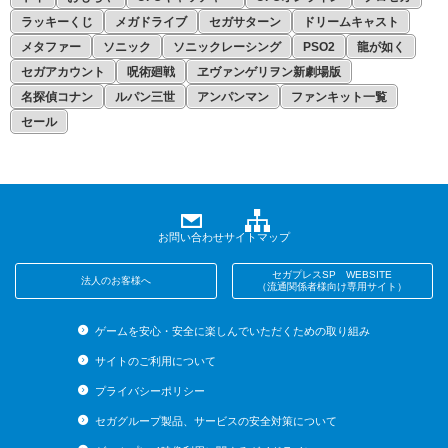
ラッキーくじ
メガドライブ
セガサターン
ドリームキャスト
メタファー
ソニック
ソニックレーシング
PSO2
龍が如く
セガアカウント
呪術廻戦
ヱヴァンゲリヲン新劇場版
名探偵コナン
ルパン三世
アンパンマン
ファンキット一覧
セール
お問い合わせ
サイトマップ
セガプレスSP WEBSITE
法人のお客様へ
（流通関係者様向け専用サイト）
ゲームを安心・安全に楽しんでいただくための取り組み
サイトのご利用について
プライバシーポリシー
セガグループ製品、サービスの安全対策について