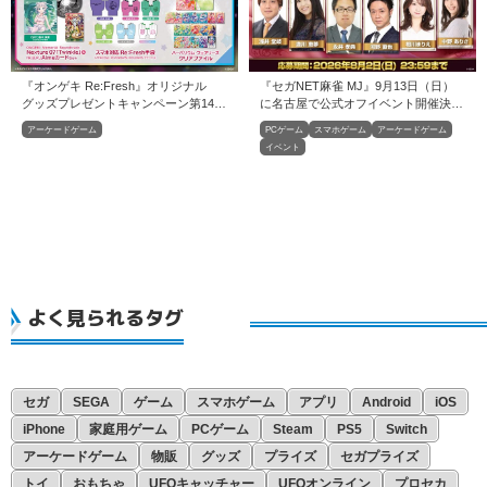
『オンゲキ Re:Fresh』オリジナル
『セガNET麻雀 MJ』9月13日（日）
グッズプレゼントキャンペーン第14弾
に名古屋で公式オフイベント開催決
開催！
定！
アーケードゲーム
PCゲーム
スマホゲーム
アーケードゲーム
イベント
よく見られるタグ
セガ
SEGA
ゲーム
スマホゲーム
アプリ
Android
iOS
iPhone
家庭用ゲーム
PCゲーム
Steam
PS5
Switch
アーケードゲーム
物販
グッズ
プライズ
セガプライズ
トイ
おもちゃ
UFOキャッチャー
UFOオンライン
プロセカ